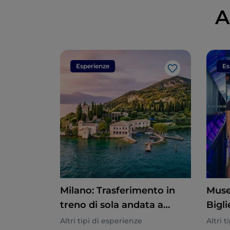
A
Esperienze
Es
Like
Milano: Trasferimento in
Muse
treno di sola andata a
Bigli
Peschiera Del Garda
Sens
Altri tipi di esperienze
Altri 