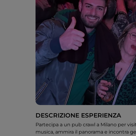
DESCRIZIONE ESPERIENZA
Partecipa a un pub crawl a Milano per visita
musica, ammira il panorama e incontra ge