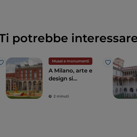
Ti potrebbe interessar
Musei e monumenti
Like
Like
A Milano, arte e
design si
incontrano alla
Triennale
2 minuti