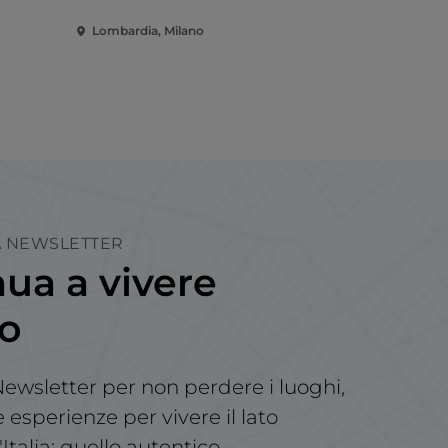
Lombardia, Milano
Lombardia,
LA NEWSLETTER
ua a vivere
no
a Newsletter per non perdere i luoghi,
le esperienze per vivere il lato
'Italia: quello autentico.