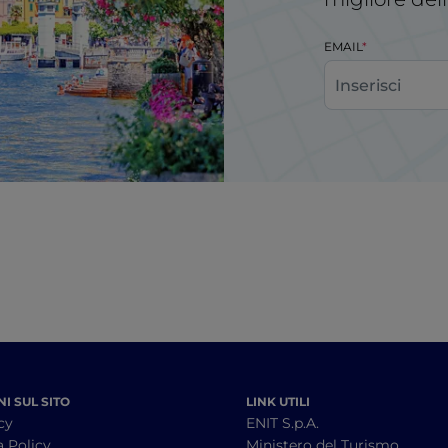
EMAIL
I SUL SITO
LINK UTILI
cy
ENIT S.p.A.
a Policy
Ministero del Turismo