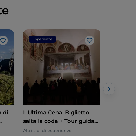
te
Esperienze
Esperien
Like
Like
a di
L'Ultima Cena: Biglietto
Santa Mar
salta la coda + Tour guidato
Tour guid
per gruppi ristretti
ristretti 
Altri tipi di esperienze
Altri tipi di