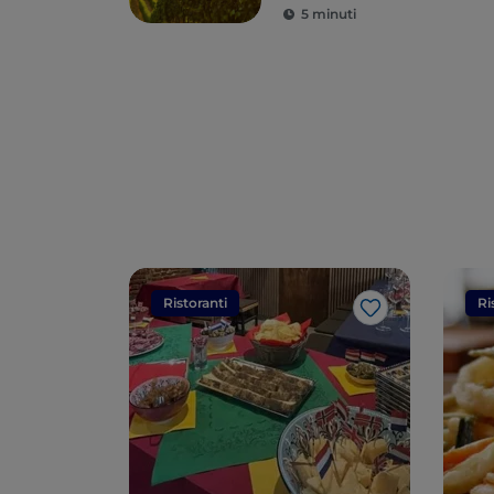
5 minuti
Ristoranti
Ri
Like