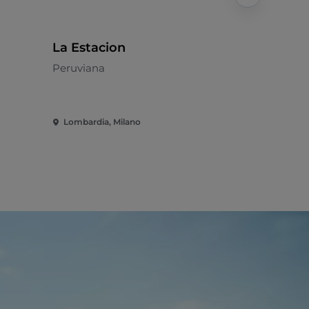
La Estacion
La Come
Peruviana
Mediterran
Lombardia, Milano
Lombardia,