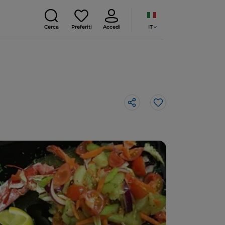
IT
Cerca
Preferiti
Accedi
Like