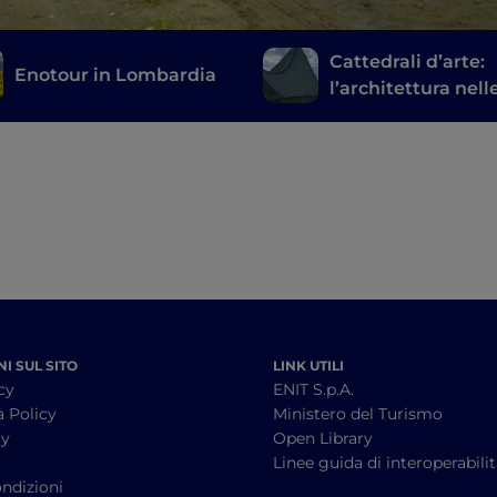
Cattedrali d’arte:
Enotour in Lombardia
l’architettura nell
chiese moderne d
Milano
I SUL SITO
LINK UTILI
cy
ENIT S.p.A.
a Policy
Ministero del Turismo
cy
Open Library
à
Linee guida di interoperabili
ndizioni