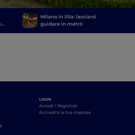
Milano in lilla: lasciarsi
e
guidare in metrò
i
LOGIN
Accedi / Registrati
Accredita la tua impresa
tà