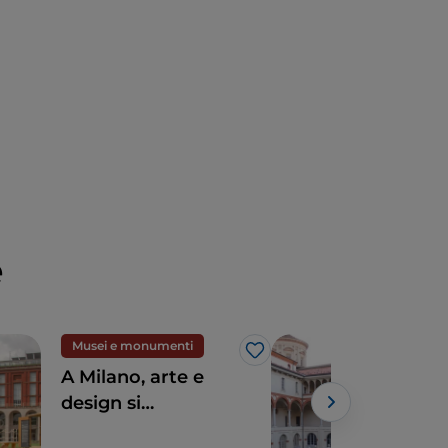
e
Musei e monumenti
Mus
Like
A Milano, arte e
5 s
design si
avvi
incontrano alla
Mus