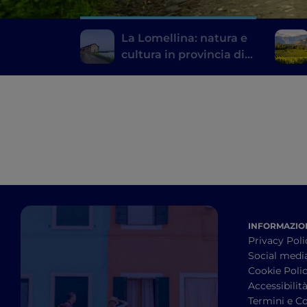
La Lomellina: natura e
cultura in provincia di
Pavia
INFORMAZION
Privacy Poli
Social medi
Cookie Poli
Accessibilit
Termini e Co