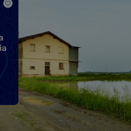
Like
a
ia