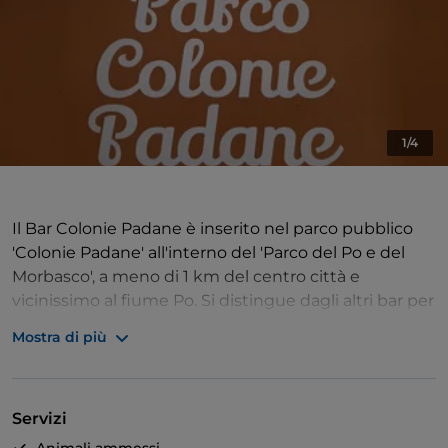
1/4
Il Bar Colonie Padane è inserito nel parco pubblico
'Colonie Padane' all'interno del 'Parco del Po e del
Morbasco', a meno di 1 km del centro città e
vicinissimo al fiume Po. Si distingue dagli altri bar per
il suo impegno a creare un impatto sociale positivo
Mostra di più
nella comunità. Ha diverse finalità come l'inclusione
sociale, l'occupazione di persone svantaggiate, la
promozione di prodotti e servizi della cooperativa
Servizi
Gruppo Gamma, la sostenibilità ambientale. Il Bar è
caratterizzato da prodotti buoni perché sani, a km0 e