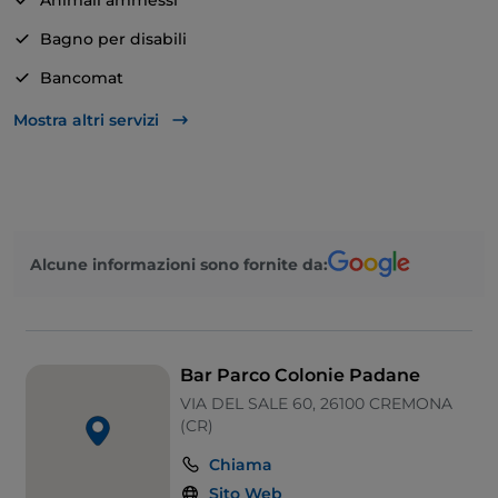
Animali ammessi
solidali, buone relazioni e rapporti. L’attività del Bar
Bagno per disabili
Colonie Padane è infatti un’opportunità di incontro e
condivisione, perché sono coinvolte anche persone
Bancomat
con fragilità, protagoniste di percorsi di formazione e
Parcheggio
Mostra altri servizi
integrazione lavorativa. Il bar organizza catering
personalizzati per feste ed eventi pubblici e privati
Tavoli all'aperto
con la massima disponibilità e flessibilità.
Alcune informazioni sono fornite da:
Bar Parco Colonie Padane
VIA DEL SALE 60, 26100 CREMONA
(CR)
Chiama
Sito Web