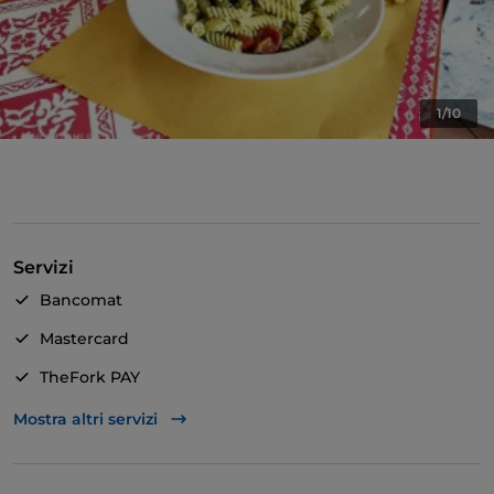
1/10
Servizi
Bancomat
Mastercard
TheFork PAY
Unionpay via TheFork PAY
Mostra altri servizi
Wi-Fi