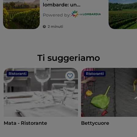
lombarde: un
territorio tutto da
Powered by:
gustare
2 minuti
Ti suggeriamo
Ristoranti
Ristoranti
Like
Mata - Ristorante
Bettycuore