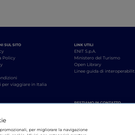
I SUL SITO
LINK UTILI
cy
ENIT S.p.A.
a Policy
Ministero del Turismo
cy
Open Library
à
Linee guida di interoperabili
ndizioni
 per viaggiare in Italia
RESTIAMO IN CONTATTO
kie
tà promozionali, per migliorare la navigazione