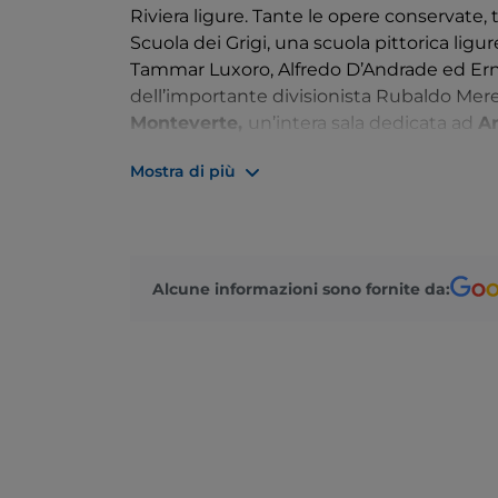
Riviera ligure. Tante le opere conservate, 
Scuola dei Grigi, una scuola pittorica ligure
Tammar Luxoro, Alfredo D’Andrade ed Erne
dell’importante divisionista Rubaldo Merel
Monteverte,
un’intera sala dedicata ad
Ar
del post-impressionismo, tra cui quelle d
Mostra di più
Simon
.
Alcune informazioni sono fornite da: