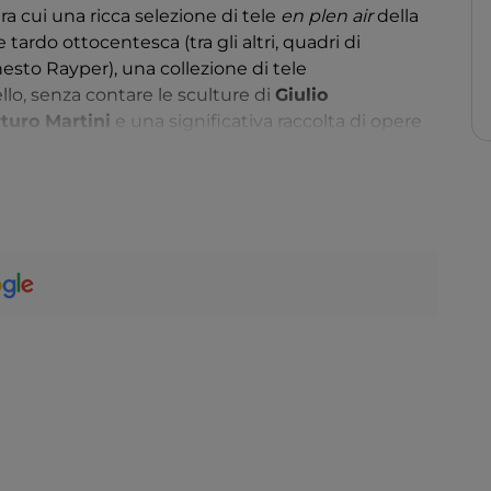
tra cui una ricca selezione di tele
en plen air
della
 tardo ottocentesca (tra gli altri, quadri di
sto Rayper), una collezione di tele
lo, senza contare le sculture di
Giulio
turo Martini
e una significativa raccolta di opere
ell’americano
Richard Miller
e del francese
Lucien