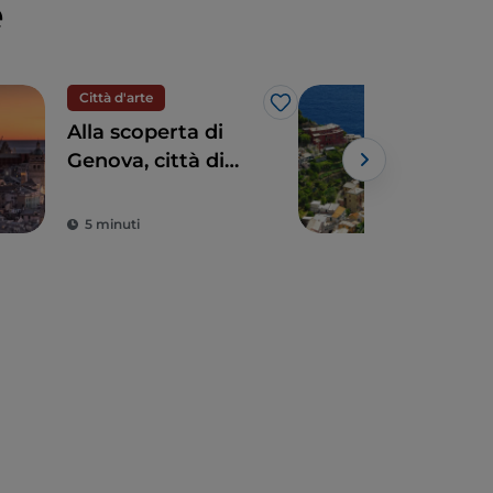
e
Città d'arte
Eno
Like
Alla scoperta di
La L
Genova, città di
inc
mare dalla storia
ero
Powe
gloriosa
5 minuti
4 m