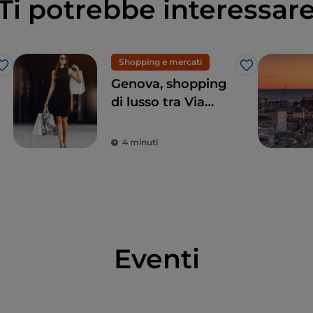
Ti potrebbe interessar
Shopping e mercati
Like
Like
Genova, shopping
di lusso tra Via
Roma e la Galleria
Mazzini
4 minuti
Eventi