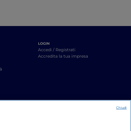
LOGIN
Accedi / Registrati
Accredita la tua impresa
tà
Chiudi