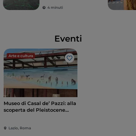
contemporanea
4 minuti
Eventi
Arte e cultura
Like
Museo di Casal de’ Pazzi: alla
scoperta del Pleistocene
attraverso un percorso
multisensoriale
Lazio, Roma