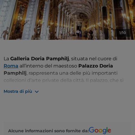
1/10
La
Galleria Doria Pamphilj
, situata nel cuore di
Roma
all’interno del maestoso
Palazzo Doria
Pamphilj
, rappresenta una delle più importanti
collezioni d’arte private della città. Il palazzo, che si
affaccia su
Via del Corso
, è ancora oggi abitato dai
Mostra di più
discendenti della famiglia e testimonia una lunga
storia di ampliamenti e trasformazioni, frutto
dell’unione di alcune tra le più influenti casate
nobiliari italiane, come i
Della Rovere
, gli
Aldobrandini
e i
Pamphilj
.
Alcune informazioni sono fornite da: