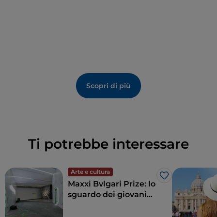
La galleria si snoda lungo i quattro bracci che
circondano il cortile interno del palazzo, impreziositi
da eleganti
arcate rinascimentali
. Al suo interno,
ambienti come la
Sala Aldobrandini
e la
Sala dei
Primitivi
ospitano le opere più significative della
collezione, offrendo al visitatore un’immersione nella
storia dell’arte in un contesto architettonico che ha
Scopri di più
conservato intatta la sua raffinatezza originaria.
Ti potrebbe interessare
Arte e cultura
Like
Maxxi Bvlgari Prize: lo
sguardo dei giovani
artisti mostra
l'eccellenza dell'arte