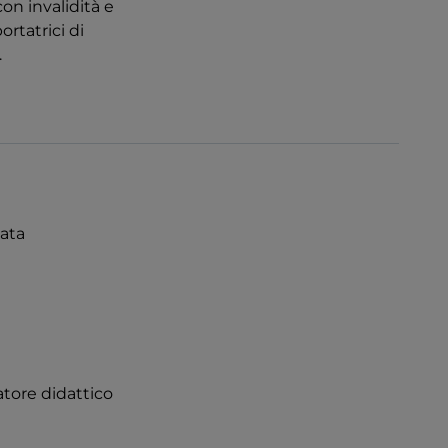
on invalidità e
rtatrici di
.
nata
atore didattico