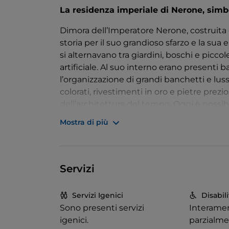
La residenza imperiale di Nerone, simbo
Dimora dell’Imperatore Nerone, costruita 
storia per il suo grandioso sfarzo e la sua
si alternavano tra giardini, boschi e picco
artificiale. Al suo interno erano presenti 
l’organizzazione di grandi banchetti e lu
colorati, rivestimenti in oro e pietre prez
dell’architettura del tempo. Oggi è possibil
Colle Oppio e integrare la visita attravers
Mostra di più
Experience
, un percorso di realtà immer
Servizi
Servizi Igenici
Disabili
Sono presenti servizi
Interame
igenici.
parzialme