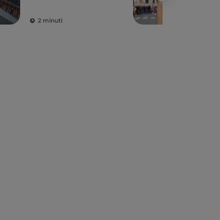
mer
egu
2 minuti
3 m