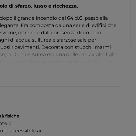
lo di sfarzo, lusso e ricchezza.
dopo il grande incendio del 64 d.C. passò alla
 eleganza. Era composta da una serie di edifici che
le vigne, oltre che dalla presenza di un lago
bagni di acqua sulfurea e sfarzose sale per
ssuosi ricevimenti. Decorata con stucchi, marmi
iose, la Domus Aurea era una delle meraviglie figlie
e visitare solo le parti che risiedono sul lato di
o la fruizione del progetto
Domus Aurea
siva promosso dal Parco Archeologico del Colosseo.
tà fisiche
nte o
nte accessibile ai