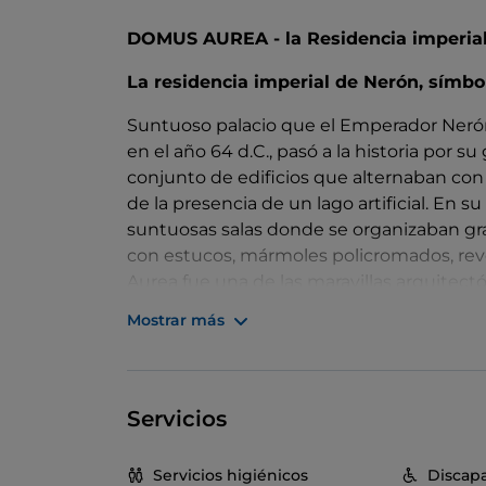
DOMUS AUREA - la Residencia imperia
La residencia imperial de Nerón, símbo
Suntuoso palacio que el Emperador Nerón 
en el año 64 d.C., pasó a la historia por 
conjunto de edificios que alternaban co
de la presencia de un lago artificial. En su
suntuosas salas donde se organizaban gr
con estucos, mármoles policromados, reve
Aurea fue una de las maravillas arquitect
las partes del lado del Colle Oppio e integr
Mostrar más
Experience
, una experiencia inmersiva v
Coliseo.
Servicios
Servicios higiénicos
Discapa