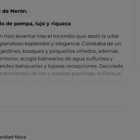
l de Nerón.
lo de pompa, lujo y riqueza
hizo levantar tras el incendio que asoló la urbe
su grandioso esplendor y elegancia. Constaba de un
n jardines, bosques y pequeños viñedos, además
 interior, acogía balnearios de agua sulfurosa y
andes banquetes y lujosas recepciones. Decorada
stimientos de oro y piedras preciosas, la Domus
ónicas de su época. Hoy día se pueden visitar solo
ar la visita a través del proyecto
Domus Aurea
irtual promovida por el Parque Arqueológico del
cidad física