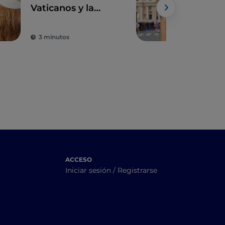
Vaticanos y la
Mus
Capilla Sixtina,
maravillas sin igual
3 minutos
4 m
en el mundo
ACCESO
Iniciar sesión / Registrarse