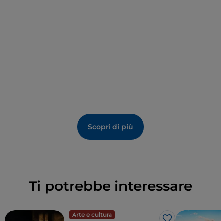
Sindone
, considerata il sudario che avvolse il corpo di
Cristo morto. Si spiega così la particolare opera d’arte
che si staglia sopra l’altare maggiore, una
Gloria degli
angeli con il Padre Eterno
realizzata in stucco da
Pietro Mentinovese
attorno al 1688. Il gruppo
scultoreo comprende infatti una riproduzione a
grandezza originale della Sacra Sindone, opera della
venerabile
Maria Francesca Apollonia di Savoia
,
devotissima figlia del duca Carlo Emanuele I che si
fece terziaria francescana.
Scopri di più
Ti potrebbe interessare
Arte e cultura