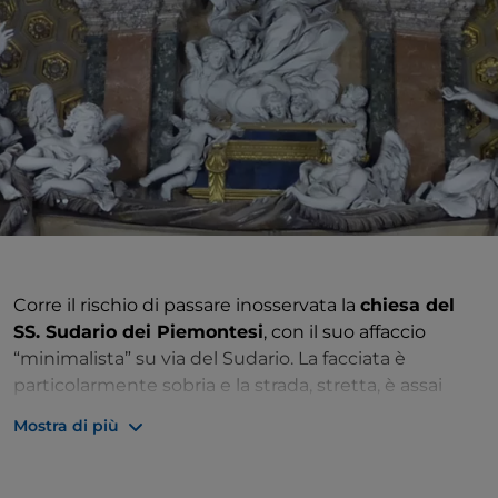
Corre il rischio di passare inosservata la
chiesa del
SS. Sudario dei Piemontesi
, con il suo affaccio
“minimalista” su via del Sudario. La facciata è
particolarmente sobria e la strada, stretta, è assai
meno frequentata del parallelo
corso Vittorio
Mostra di più
Emanuele II
per muoversi tra
largo Argentina
e
piazza Vidoni. Merita invece una sosta, per i suoi
interni barocchi e perché testimonia l’antica