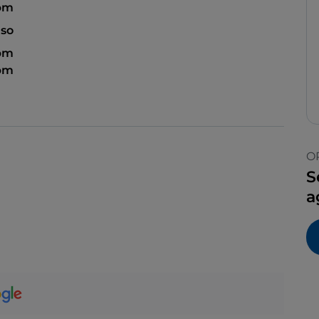
 pm
so
 pm
 pm
O
S
a