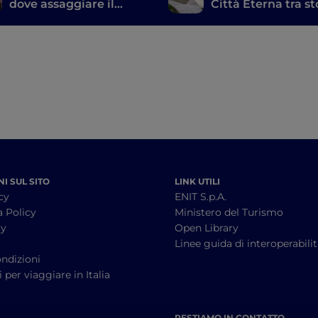
dove assaggiare il
Città Eterna tra st
meglio della cucina
mito e natura
tipica
I SUL SITO
LINK UTILI
cy
ENIT S.p.A.
a Policy
Ministero del Turismo
cy
Open Library
à
Linee guida di interoperabili
ndizioni
 per viaggiare in Italia
RESTIAMO IN CONTATTO