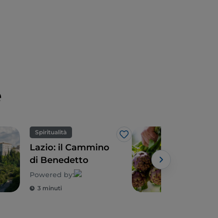
e
Spiritualità
Eno
Like
Lazio: il Cammino
Il L
di Benedetto
tra
gas
Powered by:
Powe
pop
3 minuti
3 m
un’