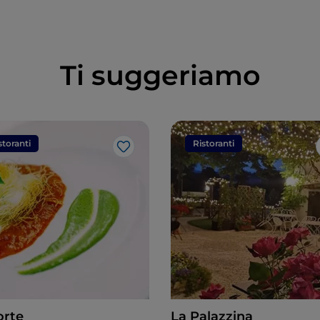
Ti suggeriamo
storanti
Ristoranti
Like
orte
La Palazzina