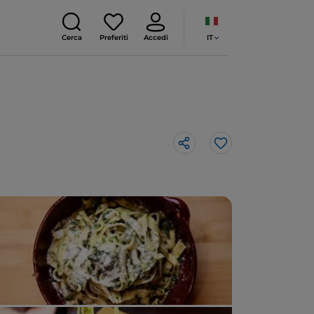
IT
Cerca
Preferiti
Accedi
Like