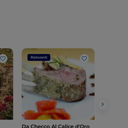
Ristoranti
Ristorant
Like
Like
Da Checco Al Calice d'Oro
Da Chef