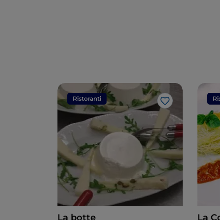
Ristoranti
Ri
Like
La botte
La C