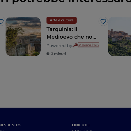
Arte e cultura
Like
Like
Tarquinia: il
Medioevo che non
ti aspetti
Powered by:
3 minuti
I SUL SITO
LINK UTILI