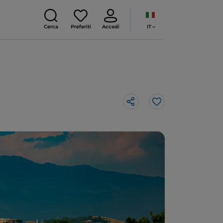
IT
Cerca
Preferiti
Accedi
Like