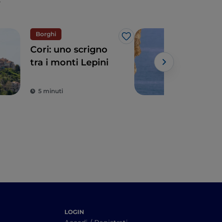
Borghi
Spo
Like
Cori: uno scrigno
Tra
tra i monti Lepini
Gae
un’
vis
5 minuti
3 m
LOGIN