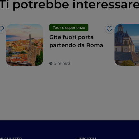
Ti potrebbe interessar
Tour e esperienze
Like
Like
Gite fuori porta
partendo da Roma
5 minuti
I SUL SITO
LINK UTILI