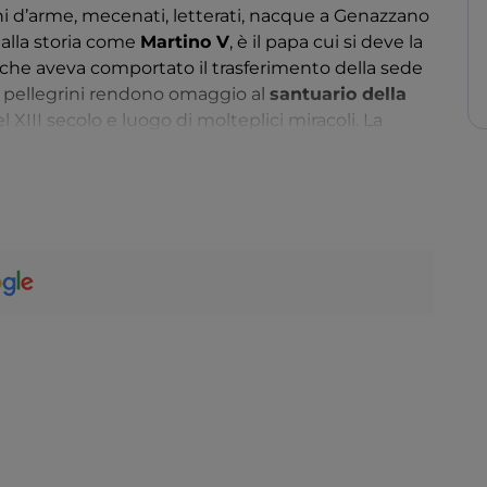
ni d’arme, mecenati, letterati, nacque a Genazzano
alla storia come
Martino V
, è il papa cui si deve la
che aveva comportato il trasferimento della sede
i pellegrini rendono omaggio al
santuario della
l XIII secolo e luogo di molteplici miracoli. La
appeto colorato viene steso per le vie del centro
involge tutto l’abitato: la creazione del tappeto di
 frutto di tecniche che le famiglie genazzanesi si
e.