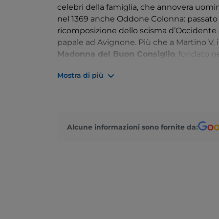
celebri della famiglia, che annovera uomi
nel 1369 anche Oddone Colonna: passato 
ricomposizione dello scisma d’Occidente 
papale ad Avignone. Più che a Martino V, 
Madonna del Buon Consiglio
, fondato ne
prima domenica di luglio un lunghissimo t
Mostra di più
secondo la tradizione dell’Infiorata che co
fiori, lungo oltre un chilometro e mezzo, è
tramandano di generazione in generazion
Alcune informazioni sono fornite da: