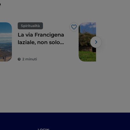
e
Spiritualità
UN
Like
La via Francigena
Le n
laziale, non solo
Cerv
Roma
Tarq
via
2 minuti
3 m
LOGIN