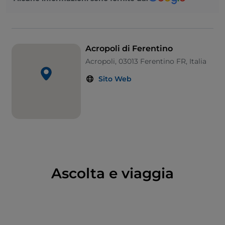
conservano ancora le porte, tra le quali
Porta
Sanguinaria
, la porta cosiddetta
Pentagonale
, il cui
sesto acuto ricorda quella dell’acropoli greca di
Tirinto, poi Porta Maggiore, anche detta di Casamari,
Acropoli di Ferentino
di età sillana. Queste mura resistettero a lungo
Acropoli, 03013 Ferentino FR, Italia
all’invasione romana, avvenuta tra la fine del II e
Sito Web
l’inizio del I secolo a.C.
Ascolta e viaggia