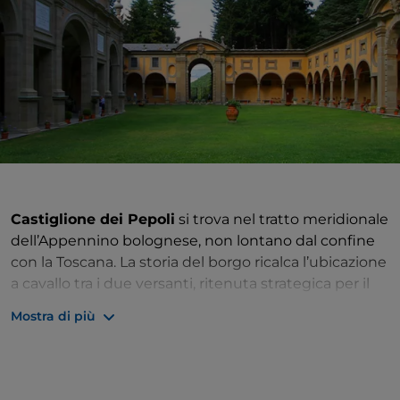
Castiglione dei Pepoli
si trova nel tratto meridionale
dell’Appennino bolognese, non lontano dal confine
con la Toscana. La storia del borgo ricalca l’ubicazione
a cavallo tra i due versanti, ritenuta strategica per il
controllo delle vie di comunicazione: inizialmente
Mostra di più
parte dell’esteso Stato feudale degli Alberti, potenti
conti di Prato, nel 1340 venne ceduto a un’altra
grande famiglia aristocratica, i Pepoli, all’epoca signori
di Bologna, che ne mantenne il controllo per i