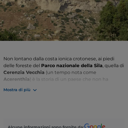
Non lontano dalla costa ionica crotonese, ai piedi
delle foreste del
Parco nazionale della Sila
, quella di
Cerenzia Vecchia
(un tempo nota come
Acerenthia
) è la storia di un paese che non ha
saputo tenere il passo della modernità.
Mostra di più
Per quasi un millennio
sede vescovile
tra le più
influenti dell’intera Calabria, Acerenthia sfoggiava
fiera le sue alte mura difensive, i palazzi aristocratici e
una chiesa a tre navate.
Un paio di eventi segnarono irrimediabilmente il
Alcune informazioni sono fornite da:
destino di questa località: la grave epidemia di
peste
,