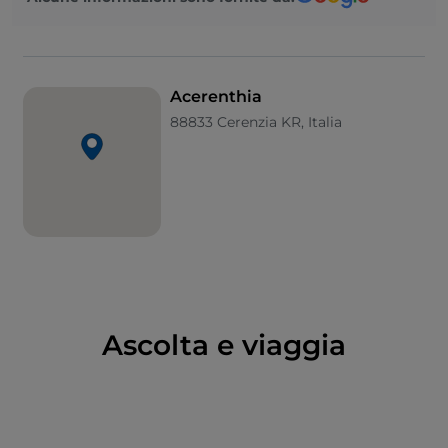
nel
1528
, e ancor di più il
sisma
del
1738
. Un
manipolo di cittadini provò a ricostruire la città con le
unghie e con i denti, senza successo.
Quando a Cerenzia Vecchia mancava ormai ovunque
Acerenthia
l’acqua potabile, il borgo venne abbandonato
88833 Cerenzia KR, Italia
definitivamente. Era il
1844
e fu fondata l’odierna
Cerenzia
, a pochi minuti di distanza, una
città nuova
che cerca però di mantenere vivo il ricordo del suo
prestigioso passato.
Ascolta e viaggia