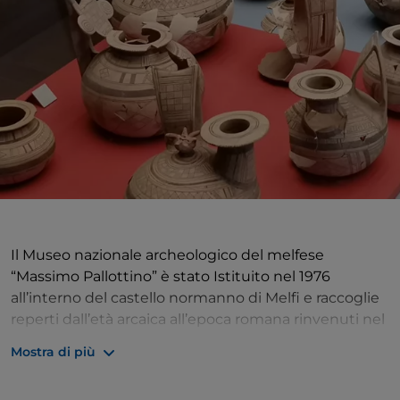
Il Museo nazionale archeologico del melfese
“Massimo Pallottino” è stato Istituito nel 1976
all’interno del castello normanno di Melfi e raccoglie
reperti dall’età arcaica all’epoca romana rinvenuti nel
territorio del Vulture Melfese. Si può scoprire così che
Mostra di più
in questo territorio si succedettero civiltà fin dall’età
del Bronzo e del Ferro, come testimoniano i