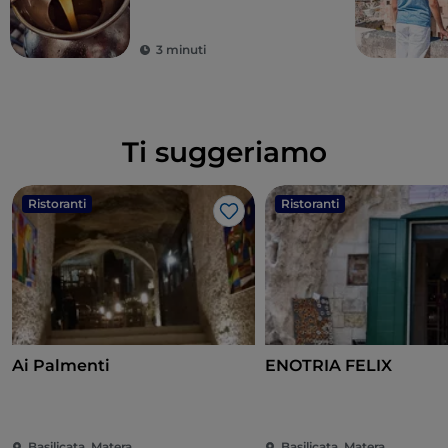
della Basilicata
3 minuti
Ti suggeriamo
Ristoranti
Ristoranti
Like
Ai Palmenti
ENOTRIA FELIX
Basilicata, Matera
Basilicata, Matera