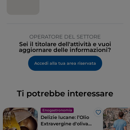
Area fumatori
Tavoli all'aperto
Visa
Wi-Fi
OPERATORE DEL SETTORE
Zona bambini
Sei il titolare dell'attività e vuoi
aggiornare delle informazioni?
Accedi alla tua area riservata
Ti potrebbe interessare
Enogastronomia
Like
Delizie lucane: l’Olio
Extravergine d'oliva