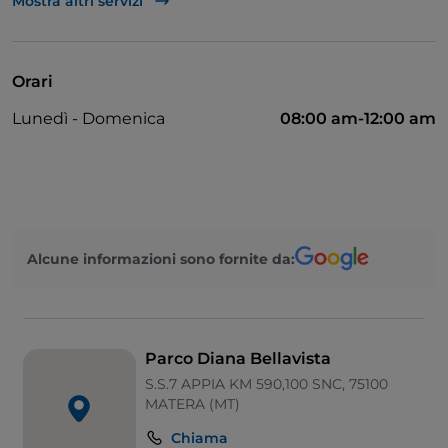
Mostra altri servizi
Apple Pay
Babysitting
Orari
Bancomat
Lunedì - Domenica
08:00 am-12:00 am
Cena con spettacolo
Cocktail
Diners Club
Mastercard
Alcune informazioni sono fornite da:
Menù bambini
Non fumatori
Parcheggio
Parco Diana Bellavista
Piscina
S.S.7 APPIA KM 590,100 SNC, 75100
MATERA (MT)
Sala da ballo
Chiama