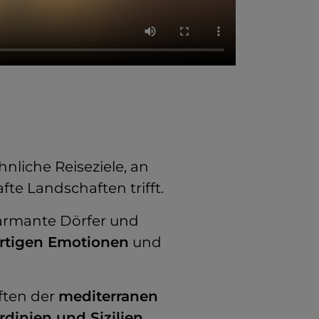
nliche Reiseziele, an
e Landschaften trifft.
harmante Dörfer und
artigen Emotionen
und
ften der
mediterranen
rdinien und Sizilien