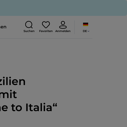
nen
DE
Suchen
Favoriten
Anmelden
ilien
mit
to Italia“