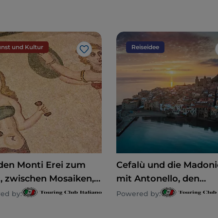
nst und Kultur
Reiseidee
Like
den Monti Erei zum
Cefalù und die Madoni
, zwischen Mosaiken,
mit Antonello, den
ck und UNESCO-
Überresten der Magna
ed by:
Powered by:
ten
Grecia und einem gro