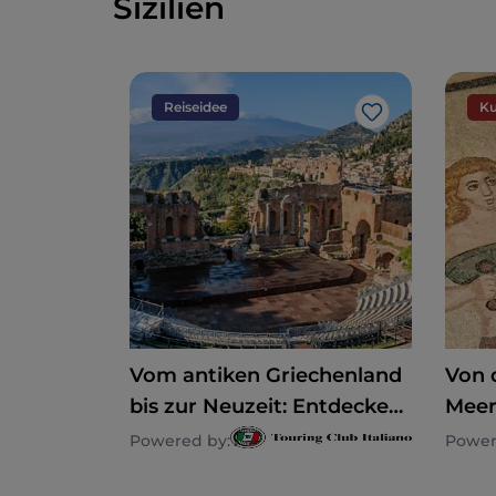
Sizilien
Reiseidee
Ku
Like
Vom antiken Griechenland
Von 
bis zur Neuzeit: Entdecken
Meer
Sie die sizilianischen
Baro
Powered by:
Power
Theater
Stät