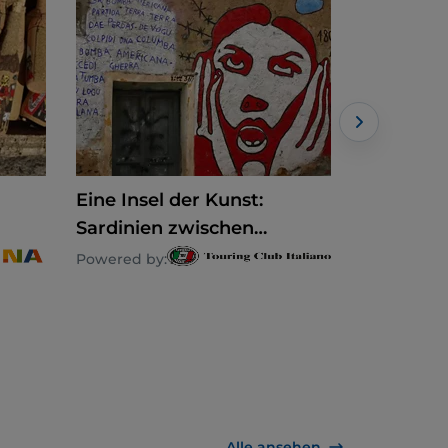
Eine Insel der Kunst:
Rund um 
Sardinien zwischen
Orosei z
Wandmalereien und
Barbagia
Powered by:
Powered by
Museen der Gegenwart
Ogliastra
Alle ansehen