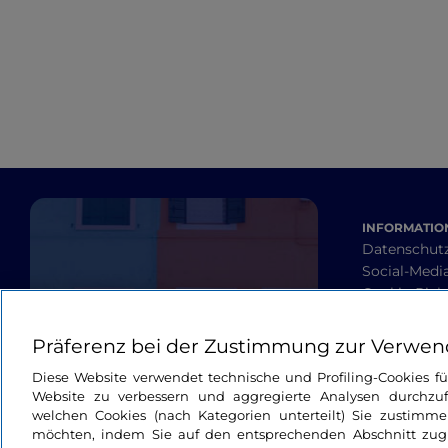
INFORMATION
Datenschut
Social-Media
Cookie-Richt
Barrierefrei
Allgemeine
Präferenz bei der Zustimmung zur Verwen
Diese Website verwendet technische und Profiling-Cookies f
Website zu verbessern und aggregierte Analysen durchzuf
welchen Cookies (nach Kategorien unterteilt) Sie zustimme
möchten, indem Sie auf den entsprechenden Abschnitt zugre