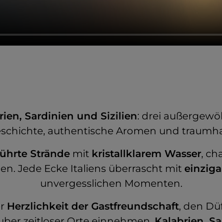
rien, Sardinien und Sizilien
: drei außergewöh
schichte, authentische Aromen und traumhaft
ührte Strände
mit
kristallklarem Wasser
, c
en. Jede Ecke Italiens überrascht mit
einzig
unvergesslichen Momenten.
er
Herzlichkeit der Gastfreundschaft
, den Dü
er zeitloser Orte einnehmen.
Kalabrien, Sa