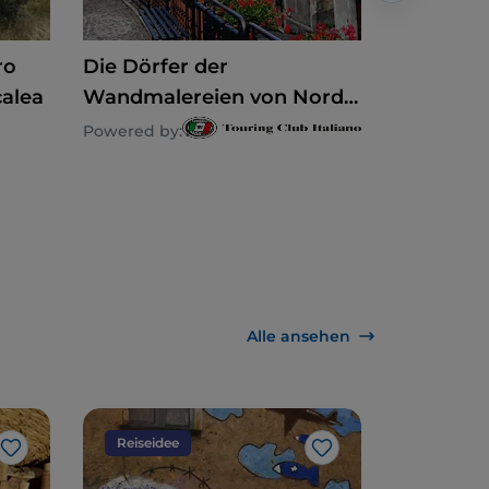
ro
Die Dörfer der
Pollino-N
calea
Wandmalereien von Nord
interess
nach Süd der Halbinsel
in die Ku
Powered by:
Powered by
Alle ansehen
Reiseidee
Natur
Like
Like