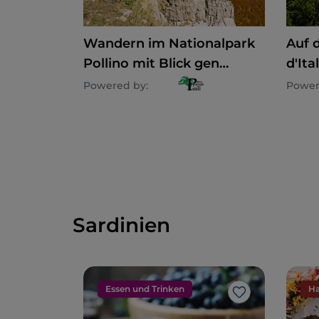
Wandern im Nationalpark
Auf 
Pollino mit Blick gen
d'Ita
Horizont
Pote
Powered by:
Power
Sardinien
Essen und Trinken
Ha
Like