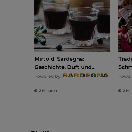
Mirto di Sardegna:
Trad
Geschichte, Duft und
Schm
Tradition des Likörs, der
Ident
Powered by:
Power
das Symbol der Insel ist
zeit
2 Minuten
2 Mi