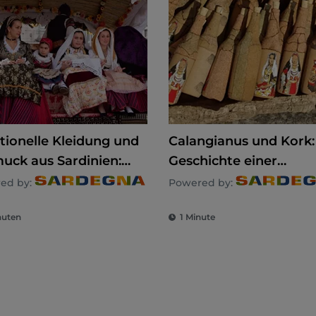
itionelle Kleidung und
Calangianus und Kork:
uck aus Sardinien:
Geschichte einer
ität, Tradition und
sardischen Exzellenz
ed by:
Powered by:
lose Kunst
nuten
1 Minute