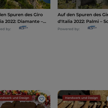
den Spuren des Giro
Auf den Spuren des Gi
lia 2022: Diamante –
d'Italia 2022: Palmi – S
nza
ed by:
Powered by:
ndwerk und Design
Handwerk und Design
Like