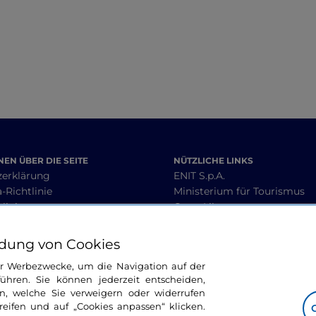
Naturpark
EN ÜBER DIE SEITE
NÜTZLICHE LINKS
zerklärung
ENIT S.p.A.
-Richtlinie
Ministerium für Tourismus
linie
Open Library
heit
Interoperabilitätsleitlinien
 Geschäftsbedingungen
dung von Cookies
ür Werbezwecke, um die Navigation auf der
ühren. Sie können jederzeit entscheiden,
BLEIBEN WIR IN KONTAKT
n, welche Sie verweigern oder widerrufen
ifen und auf „Cookies anpassen“ klicken.