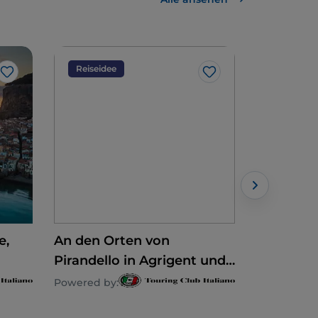
Reiseidee
Kunst un
Like
Like
e,
An den Orten von
Agrigent,
Pirandello in Agrigent und
Tempel u
Umgebung
Wunder de
Powered by:
Powered by
ßen
Südwest