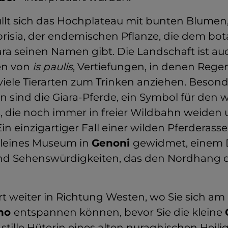
üllt sich das Hochplateau mit bunten Blumen
risia, der endemischen Pflanze, die dem bo
ara seinen Namen gibt. Die Landschaft ist a
en von
is paulis
, Vertiefungen, in denen Reg
 viele Tierarten zum Trinken anziehen. Beson
 sind die Giara-Pferde, ein Symbol für den w
, die noch immer in freier Wildbahn weiden
in einzigartiger Fall einer wilden Pferderasse
 kleines Museum in
Genoni
gewidmet, einem D
nd Sehenswürdigkeiten, das den Nordhang d
rt weiter in Richtung Westen, wo Sie sich am
ano
entspannen können, bevor Sie die kleine
stille Hüterin eines alten nuraghischen Heili