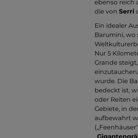
ebenso reich 
die von
Serri
Ein idealer A
Barumini, wo
Weltkulturerbe
Nur 5 Kilomete
Grande steigt
einzutauchen,
wurde. Die Ba
bedeckt ist, 
oder Reiten e
Gebiete, in d
aufbewahrt we
(„Feenhäuser“
„
Gigantengrä