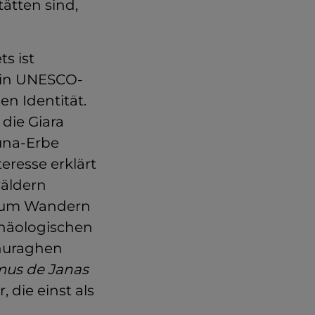
ätten sind,
s ist
ein UNESCO-
en Identität.
die Giara
una-Erbe
eresse erklärt
wäldern
t zum Wandern
chäologischen
nuraghen
us de
Janas
die einst als