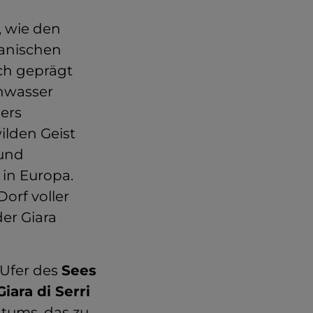
, wie den
tanischen
uch geprägt
enwasser
ders
ilden Geist
 und
 in Europa.
orf voller
er Giara
 Ufer des
Sees
Giara di Serri
gtums, das zu