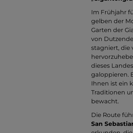
Im Frühjahr f
gelben der Mo
Garten der Gi
von Dutzend
stagniert, die
hervorzuheben
dieses Landes
galoppieren. E
Ihnen ist ein
Traditionen u
bewacht.
Die Route füh
San Sebasti
erkunden, die 