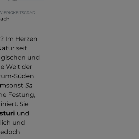
WIERIGKEITSGRAD
fach
t? Im Herzen
Natur seit
agischen und
de Welt der
ntrum-Süden
 umsonst
Sa
che Festung,
niert: Sie
sturi
und
tlich und
 jedoch