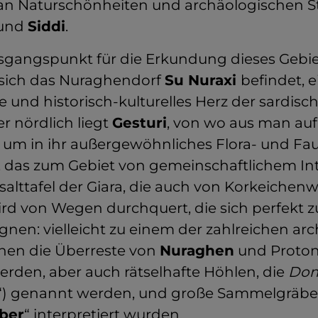
an Naturschönheiten und archäologischen St
und
Siddi
.
usgangspunkt für die Erkundung dieses Gebiet
 sich das Nuraghendorf
Su Nuraxi
befindet, 
 und historisch-kulturelles Herz der sardisch
r nördlich liegt
Gesturi
, von wo aus man auf 
, um in ihr außergewöhnliches Flora- und Fa
 das zum Gebiet von gemeinschaftlichem Int
salttafel der Giara, die auch von Korkeichen
wird von Wegen durchquert, die sich perfek
ignen: vielleicht zu einem der zahlreichen ar
enen die Überreste von
Nuraghen
und Proto
rden, aber auch rätselhafte Höhlen, die
Dom
) genannt werden, und große Sammelgräber, 
ber
“ interpretiert wurden.