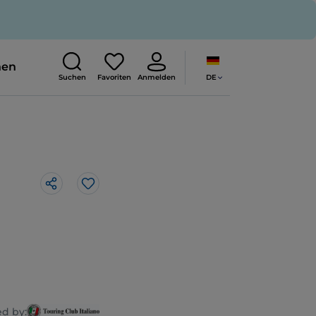
nen
DE
Suchen
Favoriten
Anmelden
Like
d by: