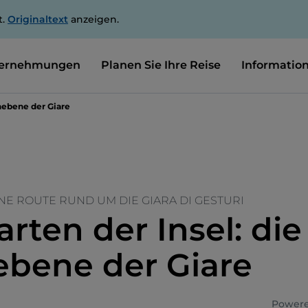
t.
Originaltext
anzeigen.
ernehmungen
Planen Sie Ihre Reise
Informatio
hebene der Giare
NE ROUTE RUND UM DIE GIARA DI GESTURI
rten der Insel: die
bene der Giare
Powere