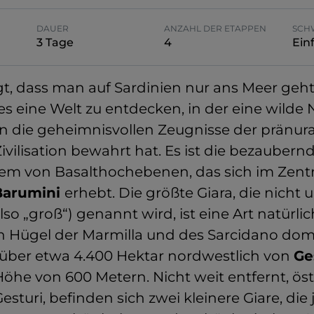
DAUER
ANZAHL DER ETAPPEN
SCH
3 Tage
4
Ein
t, dass man auf Sardinien nur ans Meer geh
 es eine Welt zu entdecken, in der eine wilde 
n die geheimnisvollen Zeugnisse der pränur
vilisation bewahrt hat. Es ist die bezaubern
stem von Basalthochebenen, das sich im Ze
Barumini
erhebt. Die größte Giara, die nicht
lso „groß“) genannt wird, ist eine Art natürli
en Hügel der Marmilla und des Sarcidano domi
h über etwa 4.400 Hektar nordwestlich von
Ge
Höhe von 600 Metern. Nicht weit entfernt, ös
esturi, befinden sich zwei kleinere Giare, die