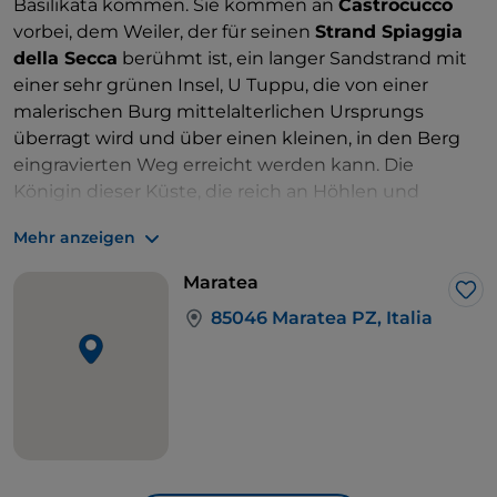
Basilikata kommen. Sie kommen an
Castrocucco
vorbei, dem Weiler, der für seinen
Strand Spiaggia
della Secca
berühmt ist, ein langer Sandstrand mit
einer sehr grünen Insel, U Tuppu, die von einer
malerischen Burg mittelalterlichen Ursprungs
überragt wird und über einen kleinen, in den Berg
eingravierten Weg erreicht werden kann. Die
Königin dieser Küste, die reich an Höhlen und
Schluchten ist, ist
Maratea, die Stadt der
Mehr anzeigen
44 Kirchen
(darunter viele Einsiedeleien, Schreine,
Klöster) und der weißen Häuser.
Elegant, kostbar,
Maratea
romantisch
. Braucht es mehr, um Sie von einem
Lik
85046 Maratea PZ, Italia
Stopp zu überzeugen? Die Möglichkeit eines
Ausflugs zum Cristo Redentore, der 21 Meter hohen
Statue auf dem Berg San Biagio, von wo aus Sie den
Golf von Policastro
bewundern können. Oder ein
Ausflug zur Grotta delle Meraviglie, der kleinsten
Höhle Italiens, an der fadenförmige Stalaktiten
hängen.