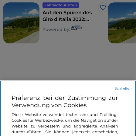
Fahrradtourismus
Like
Auf den Spuren des
Giro d'Italia 2022:
Isernia – Blockhaus
Powered by:
Schließen
Informationen über die Seite
Präferenz bei der Zustimmung zur
Verwendung von Cookies
Nützliche Links
Diese Website verwendet technische und Profiling-
Cookies für Werbezwecke, um die Navigation auf der
Website zu verbessern und aggregierte Analysen
Login
durchzuführen. Sie können jederzeit entscheiden,