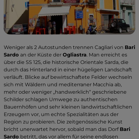
Wände und graue Betonpfeiler beleben, ist die
Galleria del Sale
:
Sie erstreckt sich entlang der
sogenannten
Via del Sale
, einem kurzen Radweg,
der die Mole Ichnusa mit dem Haupteingang des
Regionalen
Naturparks Molentargius-Saline
verbindet
und am Fuße des Hügels von Bonaria
Weniger als 2 Autostunden trennen Cagliari von
Bari
vorbeiführt. Die Route führt am
Amsicora-Stadion
Sardo
an der Küste der
Ogliastra
. Man erreicht es
vorbei
, in dem Cagliari 1970 den Scudetto gewann
über die SS 125, die historische Orientale Sarda, die
und in dem 2023 ein gigantisches Wandgemälde
durch das Hinterland in einer hügeligen Landschaft
entstand, das den legendären Meister Gigi Riva
verläuft. Blicke auf bewirtschaftete Felder wechseln
darstellt. Es ist das Werk von
Giorgio Casu
, einem
sich mit Wäldern und mediterraner Macchia ab,
Künstler aus San Gavino Monreale: einem der „Dörfer
mehr oder weniger „handwerklich“ geschriebene
der
Wandmalereien
“, das Ziel dieser Route …
Schilder schlagen Umwege zu authentischen
Bauernhöfen und sehr kleinen landwirtschaftlichen
Erzeugern vor, um echte Spezialitäten aus der
Region zu probieren. Die zeitgenössische Kunst
bricht unerwartet hervor, sobald man das Dorf
Bari
Sardo
betritt, das vor allem für seine endlosen