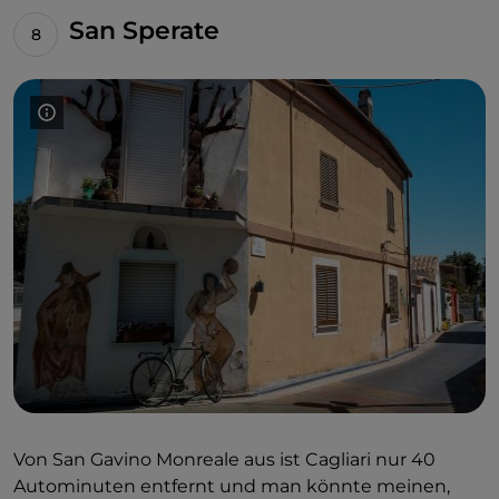
70 Werke wurden geschaffen. Aber in San Gavino
San Sperate
Monreale gibt es auch
Wandmalereien
von
Künstlern, die aus anderen Regionen und anderen
Ländern hierher gekommen sind, einige davon sind
international bekannt. Unter anderem
Zed1,
MrFijodor, Ericailcane, Bastardilla, J.F. Cespedes
Lopez, Gabriel Moreno, Valeria Navarrete, Remed,
Emma Rubens, Spaik
… Praktisch ein Katalog der
Straßenkunst
des letzten Jahrzehnts.
Von San Gavino Monreale aus ist Cagliari nur 40
Autominuten entfernt und man könnte meinen,