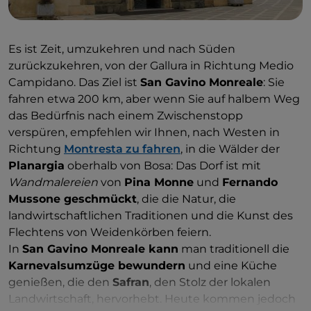
Es ist Zeit, umzukehren und nach Süden
zurückzukehren, von der Gallura in Richtung Medio
Campidano. Das Ziel ist
San Gavino Monreale
: Sie
fahren etwa 200 km, aber wenn Sie auf halbem Weg
das Bedürfnis nach einem Zwischenstopp
verspüren, empfehlen wir Ihnen, nach Westen in
Richtung
Montresta zu fahren
, in die Wälder der
Planargia
oberhalb von Bosa: Das Dorf ist mit
Wandmalereien
von
Pina Monne
und
Fernando
Mussone geschmückt
, die die Natur, die
landwirtschaftlichen Traditionen und die Kunst des
Flechtens von Weidenkörben feiern.
In
San Gavino Monreale kann
man traditionell die
Karnevalsumzüge bewundern
und eine Küche
genießen, die den
Safran
, den Stolz der lokalen
Landwirtschaft, hervorhebt. Heute kommen jedoch