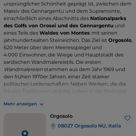
ursprünglicher Schönheit geprägt ist, zwischen dem
Massiv des Gennargentu und dem Supramonte,
einschließlich eines Abschnitts des
Nationalparks
des Golfs von Orosei und des Gennargentu
und
eines Teils des
Waldes von Montes
mit seinen
jahrhundertealten Steineichen. Das Ziel ist
Orgosolo
,
620 Meter über dem Meeresspiegel und
4.000 Einwohner, die Wiege und Hauptstadt des
sardischen Wandmalereistils. Die ersten
Wandmalereien
stammen aus dem Jahr 1969 und
den frühen 1970er Jahren, einer Zeit starker
politischer Leidenschaften: Neben Werken, die die
lokalen Traditionen und das Leben in der Barbagia
darstellen, gibt es viele „engagierte“ Themen, die mit
Mehr anzeigen
politisch-sozialen Forderungen verbunden sind. Das
Dorf ist immer noch eine Open-Air-Kunstgalerie mit
Orgosolo
150 Gemälden, die von
etablierten Künstlern und
Lik
08027 Orgosolo NU, Italia
anderen, deren Urheberschaft nicht sicher ist, in
sehr unterschiedlichen Stilen geschaffen wurden.