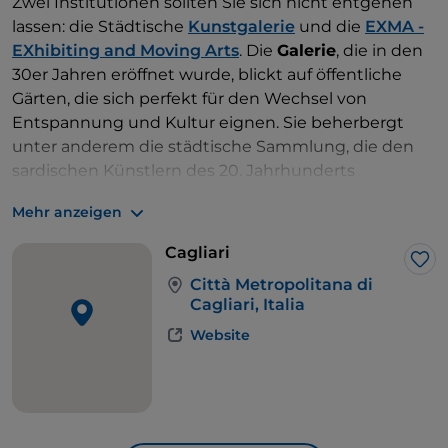
Zwei Institutionen sollten Sie sich nicht entgehen
lassen: die Städtische
Kunstgalerie
und die
EXMA -
EXhibiting and Moving Arts
. Die
Galerie
, die in den
30er Jahren eröffnet wurde, blickt auf öffentliche
Gärten, die sich perfekt für den Wechsel von
Entspannung und Kultur eignen. Sie beherbergt
unter anderem die städtische Sammlung, die den
sardischen Künstlern des 20. Jahrhunderts
gewidmet ist, mit Werken von Meistern, die wir als
Mehr anzeigen
Reisebegleiter auf der gesamten Route haben
werden, wie
Francesco Ciusa
,
Maria Lai
und
Cagliari
Costantino Nivola
.
Das EXMA
hingegen wurde 1993
Lik
Città Metropolitana di
als Raum für zeitgenössische Kunst eröffnet und
Cagliari, Italia
beherbergt Ausstellungen, Konzerte und Shows. Es
Website
wurde durch die Umgestaltung der Räumlichkeiten
des ehemaligen Schlachthofs aus dem 19.
Jahrhundert in der Via S. Lucifero im
Stadtteil
Villanova
geschaffen und wurde sofort zu einem
regionalen Modell für andere ähnliche Erfahrungen: