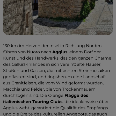
Costituzione, und das Kollektiv
Tela Urbana
, dem
auch die Neugestaltung der
Piazza Su Cuzone zu
verdanken ist
. Bevor Sie Nuoro in Richtung Gallura
verlassen, können
Street-Art
-Liebhaber einen
Abstecher nach
Onanì
in der
Barbagia di Bitti
machen
, wo sich die Wandmalerei bereits in den
80er-Jahren dank der sozialen und politischen
130 km im Herzen der Insel in Richtung Norden
Werke von
Diego Asproni
etabliert hat.
führen von Nuoro nach
Aggius
, einem Dorf der
Kunst und des Handwerks, das den ganzen Charme
des
Gallura-Inlandes in sich vereint: alte Häuser,
Straßen und Gassen, die mit echten Steinmosaiken
gepflastert sind, und ringsherum eine Landschaft
aus Granitfelsen, die vom Wind geformt wurden,
Macchia und Felder, die von Trockenmauern
durchzogen sind. Die Orange
Flagge des
italienischen Touring Clubs
, die idealerweise über
Aggius weht, garantiert die Qualität des Empfangs
und die Breite des kulturellen Angebots, das auch