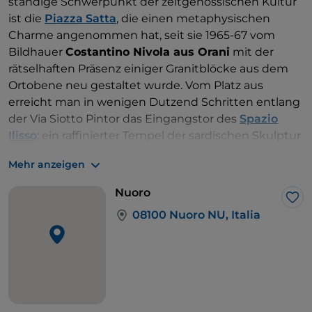
ständige Schwerpunkt der zeitgenössischen Kultur
ist die
Piazza Satta
, die einen metaphysischen
Charme angenommen hat, seit sie 1965-67 vom
Bildhauer
Costantino Nivola aus Orani
mit der
rätselhaften Präsenz einiger Granitblöcke aus dem
Ortobene neu gestaltet wurde. Vom Platz aus
erreicht man in wenigen Dutzend Schritten entlang
der Via Siotto Pintor das Eingangstor des
Spazio
Ilisso
: ein raffinierter Tempel der sardischen Skulptur
und der Keramikkunst der Insel des
Mehr anzeigen
20. Jahrhunderts, der meisterhaft von
Antonello
Cuccu
und den auf Architektur, Kunst und Design
Nuoro
spezialisierten
Edizioni Ilisso
eingerichtet wurde.
Lik
08100 Nuoro NU, Italia
Nach weiteren 100 Metern auf der Via Cattaneo
erreichen Sie das
MAN – das Kunstmuseum der
Provinz Nuoro
, vielleicht die aktivste sardische
Institution, wenn es um die Organisation von
Ausstellungen zeitgenössischer Kunst und, ganz
allgemein, um kulturelle Veranstaltungen geht, die