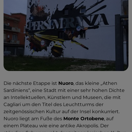
(1911-1988) geboren, der sich in den Vereinigten
Staaten etablierte, an den Universitäten Harvard
und Berkeley lehrte und das Studio mit Le Corbusier
teilte. Am Rande des Dorfes kann man das
Nivola-
Museum besuchen
,
das die reichste und
repräsentativste Sammlung seiner Werke
beherbergt, aber das Zeichen von Nivola ist auch an
der Fassade der
Kirche Nostra Signora d'Itria zu
erkennen
. Aus Orani stammte auch
Mario Delitala
(1887-1990), ein Maler und vor allem ein sehr
bekannter und talentierter Graveur, der die
sardische Kunst erneuerte. Seine Holzschnitte und
Die nächste Etappe ist
Nuoro
, das kleine „Athen
andere Gravuren, die in der
Holzschnittsammlung
Sardiniens“, eine Stadt mit einer sehr hohen Dichte
Mario Delitala gesammelt wurden, sind alle einen
an Intellektuellen, Künstlern und Museen, die mit
Besuch wert
.
Cagliari um den Titel des Leuchtturms der
zeitgenössischen Kultur auf der Insel konkurriert.
Nuoro liegt am Fuße des
Monte Ortobene
, auf
einem Plateau wie eine antike Akropolis. Der