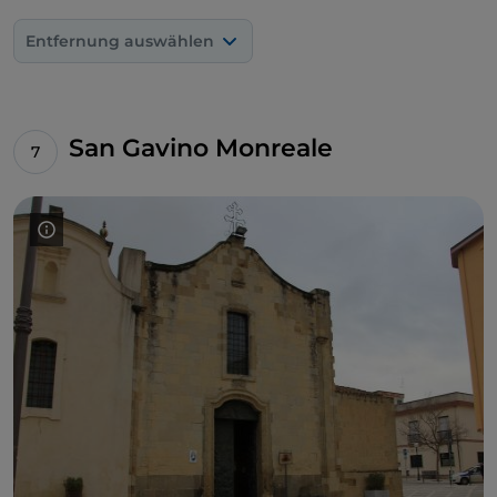
mit
Wandmalereien
, Installationen und anderen
Werken von Künstlern bereichert wird, die
Entfernung auswählen
eingeladen wurden, im Dorf zu wohnen. Das
Museum des Banditentums
und das
MEOC-
Museum für Völkerkunde Oliva Carta Cannas
widmen sich hingegen der Aufwertung des
San Gavino Monreale
historischen Gedächtnisses und der Folklore.