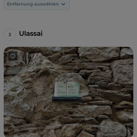
dell'Inclusione
umbenannt und ist eine Hommage
Entfernung auswählen
an Bari Sardo des römischen Künstlers
Federico
„Cafè“ Cacciapaglia
, der bereits in den Jahren zuvor
hier gearbeitet hatte.
Nicola Puddu ist ein lokales
Talent
, dem ein Teil der
Wandmalereien zu
Ulassai
verdanken ist
, die das Sportstadion schmücken, und
das verspricht, weitere Wände zu bemalen.