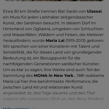
Etwa 30 km Straße trennen Bari Sardo von
Ulassai
,
ein Muss für jeden Liebhaber zeitgenössischer
Kunst, der Sardinien besucht. In diesem Dorf im
Hinterland von Ogliastra, umgeben von Schluchten
und Wasserfällen, Wäldern und Felsen, die
Kletterer
herausfordern
, wurde
Maria Lai
(1919-2013) geboren.
Wir sprechen von einer Künstlerin mit Talent und
Sensibilität, die für dieses Land von grundlegender
Bedeutung ist, ein Bezugspunkt für die
nachfolgenden Generationen sardischer Künstler.
Um es klar zu sagen, ihre Werke sind auch Teil der
Sammlung des
MOMA in New York
... 1981 realisierte
Maria Lai hier ihre berühmteste
Performance
, die
zwischen
Land Art
und relationaler Kunst
angesiedelt ist, drei Tage dauerte und den Titel
Legarsi alla montagna (Sich an den Berg binden)
trug
. Unter Einbeziehung der gesamten