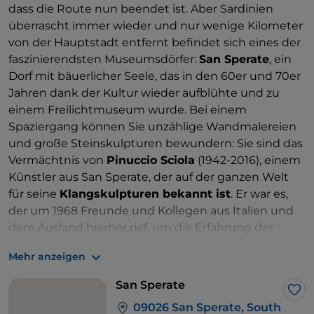
dass die Route nun beendet ist. Aber Sardinien
überrascht immer wieder und nur wenige Kilometer
von der Hauptstadt entfernt befindet sich eines der
faszinierendsten Museumsdörfer:
San Sperate
, ein
Dorf mit bäuerlicher Seele, das in den 60er und 70er
Jahren dank der Kultur wieder aufblühte und zu
einem Freilichtmuseum wurde. Bei einem
Spaziergang können Sie unzählige Wandmalereien
und große Steinskulpturen bewundern: Sie sind das
Vermächtnis von
Pinuccio Sciola
(1942-2016), einem
Künstler aus San Sperate, der auf der ganzen Welt
für seine
Klangskulpturen bekannt ist
. Er war es,
der um 1968 Freunde und Kollegen aus Italien und
dem Ausland hierher rief, um die Erfahrung der
mexikanischen Wandmalerei in Basso Campidano
Mehr anzeigen
zu wiederholen: Er hatte in Paris studiert und in
Mexiko-Stadt neben den berühmtesten
San Sperate
Wandmalern der Welt gearbeitet. San Sperate
Lik
09026 San Sperate, South
wurde zusammen mit Orgosolo zum Zentrum der