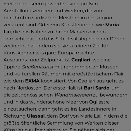
Freilichtmuseen geworden sind, großen
Ausstellungszentren und Werken, die von
berühmten sardischen Meistern in der Region
verstreut sind. Oder von Künstlerinnen wie
Maria
Lai
, die das Nähen zu ihrem Markenzeichen
gemacht hat und das Schicksal abgelegener Dörfer
verändert hat, indem sie sie zu einem Ziel für
Kunstkenner aus ganz Europa machte.
Ausgangs- und Zielpunkt ist
Cagliari
, wo eine
üppige
Straßenkunst
mit renommierten Museen
und kulturellen Räumen mit großstädtischem Flair
wie dem
EXMA
koexistiert. Von Cagliari aus geht es
nach Nordosten: Der erste Halt ist
Bari Sardo
, um
die zeitgenössischen
Wandmalereien
zu bewundern
und in das wunderschöne Meer von Ogliastra
einzutauchen, dann geht es ins Landesinnere in
Richtung
Ulassai
, dem Dorf von Maria Lai, in dem die
größte öffentliche Sammlung von Werken dieser
Künstlerin aufbewahrt wird. Sie nähern sich der