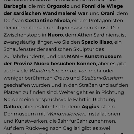
Barbagia
, die mit
Orgosolo
und
Fonni die Wiege
der sardischen Wandmalerei war
, und
Orani
, dem
Dorf von
Costantino Nivola
, einem Protagonisten
der internationalen zeitgenössischen Kunst. Der
Zwischenstopp in
Nuoro
, dem Athen Sardiniens, ist
zwangsläufig länger, wo Sie den
Spazio Ilisso
, ein
Schaufenster der sardischen Skulptur des
20. Jahrhunderts, und das
MAN – Kunstmuseum
der Provinz Nuoro besuchen können
, aber es gibt
auch viele
Wandmalereien, die von
mehr oder
weniger berühmten
Crews
und
Straßenkünstlern
geschaffen wurden und in den Straßen und auf den
Plätzen zu finden sind. Weiter geht es in Richtung
Norden: eine anspruchsvolle Fahrt in Richtung
Gallura
, aber es lohnt sich, denn
Aggius
ist ein
Dorfmuseum mit
Wandmalereien
, Installationen
und Kunstwerken, die Jahr für Jahr zunehmen.
Auf dem Rückweg nach Cagliari gibt es zwei