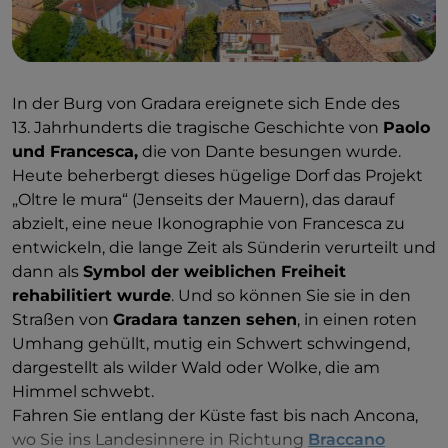
Wolf aus der nordischen Mythologie. Wenn Sie
Farben und Fantasie lieben, empfehlen wir Ihnen
einen 40 km langen Abstecher nach
Dozza
,
einem schönen mittelalterlichen Dorf an der Via
In der Burg von Gradara ereignete sich Ende des
Emilia, das zum Dorf der Biennale der
13. Jahrhunderts die tragische Geschichte von
Paolo
Wandmalerei geworden ist …
und Francesca,
die von Dante besungen wurde.
Heute beherbergt dieses hügelige Dorf das Projekt
„Oltre le mura“ (Jenseits der Mauern), das darauf
abzielt, eine neue Ikonographie von Francesca zu
entwickeln, die lange Zeit als Sünderin verurteilt und
dann als
Symbol der weiblichen Freiheit
rehabilitiert wurde
. Und so können Sie sie in den
Straßen von
Gradara tanzen sehen
, in einen roten
Umhang gehüllt, mutig ein Schwert schwingend,
dargestellt als wilder Wald oder Wolke, die am
Himmel schwebt.
Fahren Sie entlang der Küste fast bis nach Ancona,
wo Sie ins Landesinnere in Richtung
Braccano