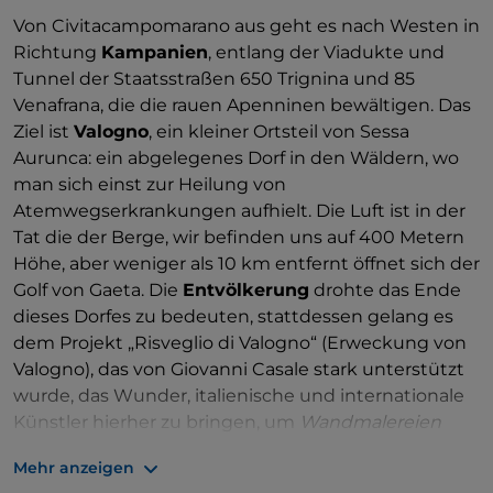
widersteht) ein Klischee um und macht es zu
Von Civitacampomarano aus geht es nach Westen in
einem Slogan für die Wiederbelebung der
Richtung
Kampanien
, entlang der Viadukte und
Region. Die ersten Werke, die von alten
Tunnel der Staatsstraßen 650 Trignina und 85
Fotografien inspiriert waren, stammen aus dem
Venafrana, die die rauen Apenninen bewältigen. Das
Jahr 2016.
Ziel ist
Valogno
, ein kleiner Ortsteil von Sessa
Aurunca: ein abgelegenes Dorf in den Wäldern, wo
man sich einst zur Heilung von
Atemwegserkrankungen aufhielt. Die Luft ist in der
Tat die der Berge, wir befinden uns auf 400 Metern
Höhe, aber weniger als 10 km entfernt öffnet sich der
Golf von Gaeta. Die
Entvölkerung
drohte das Ende
dieses Dorfes zu bedeuten, stattdessen gelang es
dem Projekt „Risveglio di Valogno“ (Erweckung von
Valogno), das von Giovanni Casale stark unterstützt
wurde, das Wunder, italienische und internationale
Künstler hierher zu bringen, um
Wandmalereien
(etwa vierzig) zu schaffen, die das
Grau der
Mehr anzeigen
Fassaden
der Häuser, bei denen der ursprüngliche