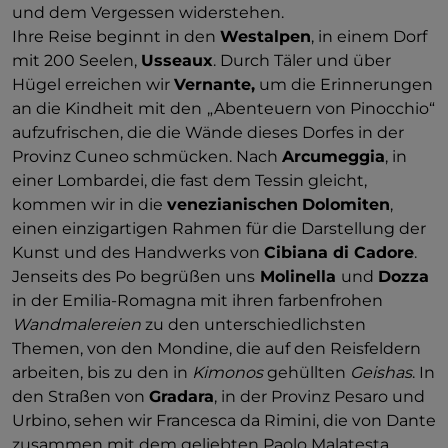
und dem Vergessen widerstehen.
Ihre Reise beginnt in den
Westalpen
, in einem Dorf
mit 200 Seelen,
Usseaux
. Durch Täler und über
Hügel erreichen wir
Vernante,
um die Erinnerungen
an die Kindheit mit den
„Abenteuern von Pinocchio“
aufzufrischen, die die Wände dieses Dorfes in der
Provinz Cuneo schmücken. Nach
Arcumeggia
, in
einer Lombardei, die fast dem Tessin gleicht,
kommen wir in die
venezianischen
Dolomiten
,
einen einzigartigen Rahmen für die Darstellung der
Kunst und des Handwerks von
Cibiana di Cadore
.
Jenseits des Po begrüßen uns
Molinella
und
Dozza
in der Emilia-Romagna mit ihren farbenfrohen
Wandmalereien
zu den unterschiedlichsten
Themen, von den Mondine, die auf den Reisfeldern
arbeiten, bis zu den in
Kimonos
gehüllten
Geishas
. In
den Straßen von
Gradara
, in der Provinz Pesaro und
Urbino, sehen wir Francesca da Rimini, die von Dante
zusammen mit dem geliebten Paolo Malatesta