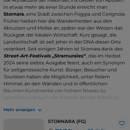
die Adriaküste der Halbinsel, ins Gebiet von Apulien.
In etwas mehr als einer Stunde erreicht man
Stornara
, eine Stadt zwischen Foggia und Cerignola.
Früher hielten hier die Wanderherden aus den
Abruzzen und Molise an, später war der Weizen das
Rückgrat der lokalen Wirtschaft: Kurz gesagt, die
Landwirtschaft ist seit jeher in der DNA dieser Orte
verankert. Seit einigen Jahren ist Stornara dank des
Street-Art-Festivals
„Stramurales“
,
das im Herbst
2024 seine siebte Ausgabe feiert, auch ein Synonym
für zeitgenössische Kunst. Bürger, Besucher und
Touristen haben die Möglichkeit, unter freiem
Himmel, an den Wänden und in öffentlichen
Räumen Kunstwerke von hohem Niveau zu
genießen und auch die Künstler bei der Arbeit zu
bewundern: ein Erlebnis, das auch Kinder
Mehr anzeigen
verzaubert, die von der Magie der Farben, die sich an
den Wänden ablagern, begeistert sind.
STORNARA (FG)
Apropos Kinder, gestern und heute … Ein
Lik