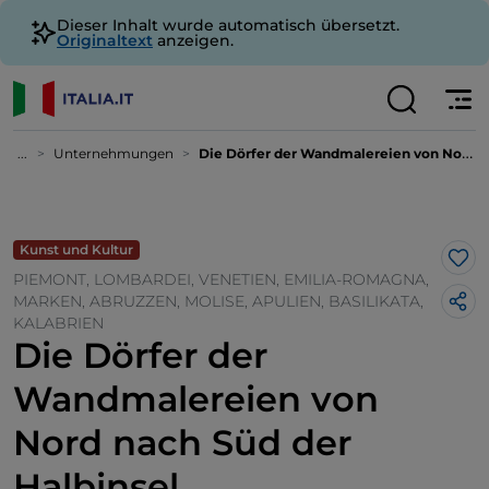
Dieser Inhalt wurde automatisch übersetzt.
Originaltext
anzeigen.
...
Unternehmungen
Die Dörfer der Wandmalereien von Nord nach Süd der Halbinsel
Kunst und Kultur
Lik
PIEMONT, LOMBARDEI, VENETIEN, EMILIA-ROMAGNA,
MARKEN, ABRUZZEN, MOLISE, APULIEN, BASILIKATA,
KALABRIEN
Die Dörfer der
Wandmalereien von
Nord nach Süd der
Halbinsel