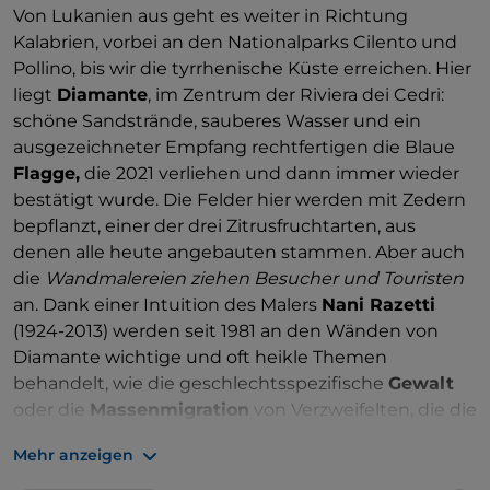
Von Lukanien aus geht es weiter in Richtung
die vielen Weinkeller motiviert, die in Sant'Angelo in
Kalabrien, vorbei an den Nationalparks Cilento und
den Felsen des
Carpineto
, des Berges, der das Dorf
Pollino, bis wir die tyrrhenische Küste erreichen. Hier
überragt, gegraben wurden: Ein Glas Aglianico ist die
liegt
Diamante
, im Zentrum der Riviera dei Cedri:
richtige Begleitung für die lokalen Käse und
schöne Sandstrände, sauberes Wasser und ein
Wurstwaren, wenn Sie sich hinsetzen, um Ihre Beine
ausgezeichneter Empfang rechtfertigen die Blaue
auszuruhen. Um das Erlebnis interaktiver zu
Flagge,
die 2021 verliehen und dann immer wieder
gestalten, tragen die
Skulpturen bei
, die mit Ihnen
bestätigt wurde. Die Felder hier werden mit Zedern
durch die gepflasterten Straßen des Dorfes
bepflanzt, einer der drei Zitrusfruchtarten, aus
„spazieren“, eine Frau, die eine Wiege über dem Kopf
denen alle heute angebauten stammen. Aber auch
hält, oder ein Mann, der einen Esel von den Feldern
die
Wandmalereien ziehen Besucher und Touristen
zurückzieht, nach einem Arbeitstag.
an. Dank einer Intuition des Malers
Nani Razetti
(1924-2013) werden seit 1981 an den Wänden von
Diamante wichtige und oft heikle Themen
behandelt, wie die geschlechtsspezifische
Gewalt
oder die
Massenmigration
von Verzweifelten, die die
Gewässer des Mittelmeers durchqueren. Diamante
Mehr anzeigen
hat in der Tat eine intensive und alte Beziehung
zum Meer, zunächst konfliktgeladen und dann