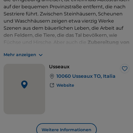
auf der bequemen Provinzstraße entfernt, die nach
Sestriere führt. Zwischen Steinhäusern, Scheunen
und Waschhäusern zeigen etwa vierzig Werke
Szenen aus dem bäuerlichen Leben, die Arbeit auf
den Feldern, die Tiere, die das Tal bevölkern, wie
Füchse und Hirsche. Aber auch die
Zubereitung von
Brot
, die hier eine jahrhundertealte Tradition ist.
Mehr anzeigen
Davon erzählt auch die alte
Mühle Canton
, die einen
Besuch wert ist: Man geht in den Wald bis zu einem
Usseaux
Bach, der ungestüm vom Berg herabfließt und das
Lik
10060 Usseaux TO, Italia
große Wasserrad antreibt.
Verlassen Sie das Chisone-Tal, aber nicht das
Website
Piemont, in Richtung Vernante, etwa hundert
Kilometer weiter südlich, immer in der Nähe der
Grenze zu Frankreich, immer am Fuße der Alpen,
diesmal der Seealpen. Zu Ihrer Rechten erhebt sich
der unverwechselbare Gipfel des
Monviso
(3841 Meter), der König aus Stein.
Weitere Informationen