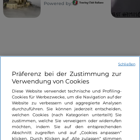
(oder davon träumen?), sich eine Zukunft abseits
Powered by:
zwischen Roman und
ihrer täglichen Realität aufzubauen. Nur einer von
Kino
ihnen, der Junge, wird es schaffen.
Das kontinentale Italien endet, wie bereits erwähnt,
hier, aber die
Wandmalereien
gehen weiter. Wir
finden sie auch in vielen mehr oder weniger
bekannten Orten in
Sizilien
, gleich hinter der
Meerenge, und auf
Sardinien
. Beide sind
interessante Ziele für weitere Reisen, um die
Street
Schließen
Art
in den Dörfern Italiens zu entdecken.
Informationen über die Seite
Präferenz bei der Zustimmung zur
Verwendung von Cookies
Nützliche Links
Diese Website verwendet technische und Profiling-
Cookies für Werbezwecke, um die Navigation auf der
Website zu verbessern und aggregierte Analysen
Login
durchzuführen. Sie können jederzeit entscheiden,
welchen Cookies (nach Kategorien unterteilt) Sie
Bleiben wir in Kontakt
zustimmen, welche Sie verweigern oder widerrufen
möchten, indem Sie auf den entsprechenden
Abschnitt zugreifen und auf „Cookies anpassen“
klicken. Durch Klicken auf „Alle zulassen“ stimmen