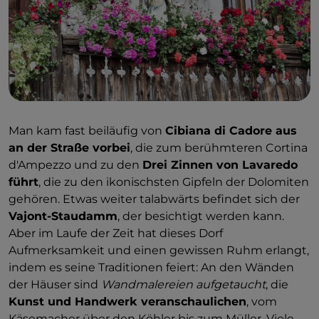
Reisfelder des Vercellese. Arcumeggia
liegt im
nördlichen Teil der Provinz Varese, zwischen dem
Lago Maggiore und dem Kanton Tessin. Wie viele
andere Dörfer war auch dieses abgelegene Dorf von
Entvölkerung bedroht. Im Jahr 1956 wurde es vom
Provinzamt für Tourismus als Ort für die Realisierung
von Fresken ausgewählt und in das „erste bemalte
Dorf Italiens“ verwandelt. Wichtige Künstler
Man kam fast beiläufig von
Cibiana di Cadore aus
strömten hierher, von Gianfilippo Usellini („
Die
an der Straße vorbei
, die zum berühmteren Cortina
Rückkehr des Emigranten“
) über Innocente Salvini
d'Ampezzo und zu den
Drei Zinnen von Lavaredo
(„
Die Aufteilung der Polenta in der Familie“
) bis hin
führt
, die zu den ikonischsten Gipfeln der Dolomiten
zu Ernesto Treccani („Ländliche
Komposition“
). Die
gehören. Etwas weiter talabwärts befindet sich der
meisten Werke zeigen
Szenen aus dem täglichen
Vajont-Staudamm
, der besichtigt werden kann.
Leben
.
Aber im Laufe der Zeit hat dieses Dorf
Aufmerksamkeit und einen gewissen Ruhm erlangt,
indem es seine Traditionen feiert: An den Wänden
der Häuser sind
Wandmalereien aufgetaucht
, die
Kunst und Handwerk veranschaulichen
, vom
Käsemacher über den Köhler bis zum Müller. Viele