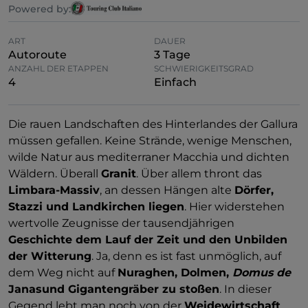
Powered by:
ART
DAUER
Autoroute
3 Tage
ANZAHL DER ETAPPEN
SCHWIERIGKEITSGRAD
4
Einfach
Die rauen Landschaften des Hinterlandes der Gallura
müssen gefallen. Keine Strände, wenige Menschen,
wilde Natur aus mediterraner Macchia und dichten
Wäldern. Überall
Granit
. Über allem thront das
Limbara-Massiv
, an dessen Hängen alte
Dörfer,
Stazzi und Landkirchen liegen
. Hier widerstehen
wertvolle Zeugnisse der tausendjährigen
Geschichte dem Lauf der Zeit und den Unbilden
der Witterung
. Ja, denn es ist fast unmöglich, auf
dem Weg nicht auf
Nuraghen, Dolmen,
Domus de
Janasund Gigantengräber zu stoßen
. In dieser
Gegend lebt man noch von der
Weidewirtschaft