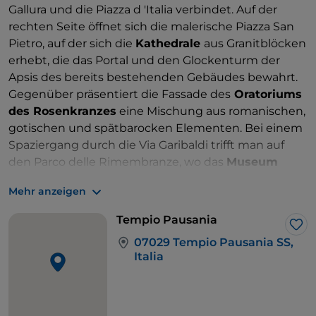
Gallura und die Piazza d 'Italia verbindet. Auf der
rechten Seite öffnet sich die malerische Piazza San
Pietro, auf der sich die
Kathedrale
aus Granitblöcken
erhebt, die das Portal und den Glockenturm der
Apsis des bereits bestehenden Gebäudes bewahrt.
Gegenüber präsentiert die Fassade des
Oratoriums
des Rosenkranzes
eine Mischung aus romanischen,
gotischen und spätbarocken Elementen. Bei einem
Spaziergang durch die Via Garibaldi trifft man auf
den Parco delle Rimembranze, wo das
Museum
Bernardo De Muro das Andenken an den Tenor
Mehr anzeigen
feiert, der erfolgreich in der Darstellung der Werke
von Mascagni auftrat. Die Stadt füllt sich jedes Jahr
Tempio Pausania
zum
Karneval
, wenn zwischen Hunderten von
Lik
07029 Tempio Pausania SS,
traditionellen Masken festliche allegorische Wagen
Italia
aus Pappmaché vorbeiziehen.
Von Tempio Pausania aus lohnt es sich, einen kurzen
Abstecher von 6 Kilometern nach
Aggius zu
machen
, einem Dorf mit der Orangen Flagge des