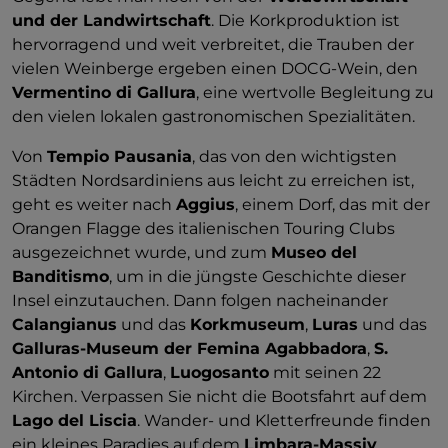
und der Landwirtschaft
. Die Korkproduktion ist
hervorragend und weit verbreitet, die Trauben der
vielen Weinberge ergeben einen DOCG-Wein, den
Vermentino di Gallura
, eine wertvolle Begleitung zu
den vielen lokalen gastronomischen Spezialitäten.
Von
Tempio Pausania
, das von den wichtigsten
Städten Nordsardiniens aus leicht zu erreichen ist,
geht es weiter nach
Aggius
, einem Dorf, das mit der
Orangen Flagge des italienischen Touring Clubs
ausgezeichnet wurde, und zum
Museo del
Banditismo
, um in die jüngste Geschichte dieser
Insel einzutauchen. Dann folgen nacheinander
Calangianus
und das
Korkmuseum
,
Luras
und das
Galluras-Museum der Femina Agabbadora
,
S.
Antonio di Gallura
,
Luogosanto
mit seinen 22
Kirchen. Verpassen Sie nicht die Bootsfahrt auf dem
Lago del Liscia
. Wander- und Kletterfreunde finden
ein kleines Paradies auf dem
Limbara-Massiv
.