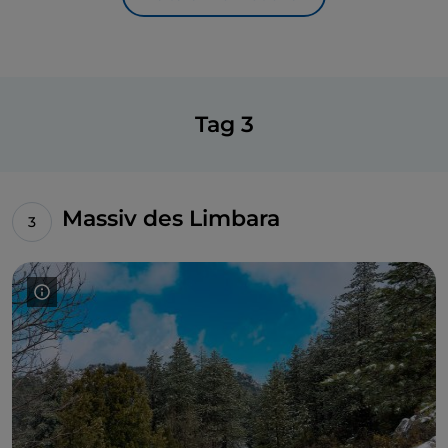
Es ist kein Zufall, dass
Luogosanto
, etwas weiter
entfernt,
so heißt: Es gibt 22 Kirchen, eine sehr hohe
Zahl für eine Gemeinde, die nach den neuesten
ISTAT-Daten weniger als 2.000 Einwohner hat. Die
starke religiöse Gesinnung wird durch das
Fest
Tag 3
Manna di Gaddura belegt
, das größte Fest der
gesamten Gallura, bei dem alle 7 Jahre die Heilige
Pforte
der
Basilika Nostra Signora geöffnet wird
.
Massiv des Limbara