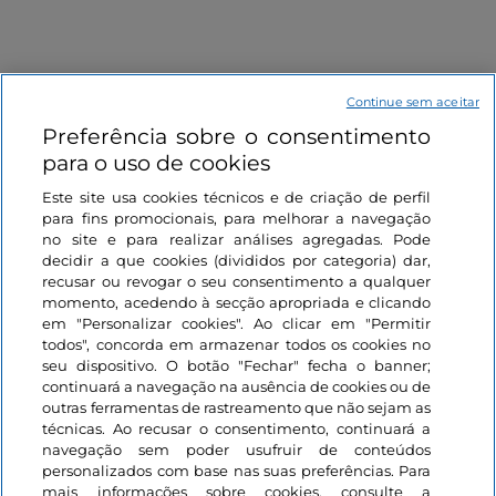
político e fulcro da vida local desde a época comunal,
um excecional museu ao ar livre. É dominada pelo
Palácio Velho
, sede da câmara municipal e do
museu, e pela
Loggia dei Lanzi
do século XIV, uma
Continue sem aceitar
galeria ao ar livre que exibe esculturas
Preferência sobre o consentimento
renascentistas, incluindo a Violação das Mulheres
para o uso de cookies
Sabinas de Giambologna (c. 1583), o Perseu de
Informações sobre o site
Este site usa cookies técnicos e de criação de perfil
bronze de Benvenuto Cellini (1554) e as Sete
para fins promocionais, para melhorar a navegação
Virtudes de Agnolo Gaddi (1384-89). Resta-lhe tirar a
no site e para realizar análises agregadas. Pode
Ligações úteis
habitual fotografia à chegada ao destino e desfrutar
decidir a que cookies (divididos por categoria) dar,
recusar ou revogar o seu consentimento a qualquer
da sensação de realização que só uma caminhada
momento, acedendo à secção apropriada e clicando
pode proporcionar.
Iniciar sessão
em "Personalizar cookies". Ao clicar em "Permitir
todos", concorda em armazenar todos os cookies no
Mantenha-se em contacto
seu dispositivo. O botão "Fechar" fecha o banner;
continuará a navegação na ausência de cookies ou de
outras ferramentas de rastreamento que não sejam as
técnicas. Ao recusar o consentimento, continuará a
navegação sem poder usufruir de conteúdos
personalizados com base nas suas preferências. Para
mais informações sobre cookies, consulte a