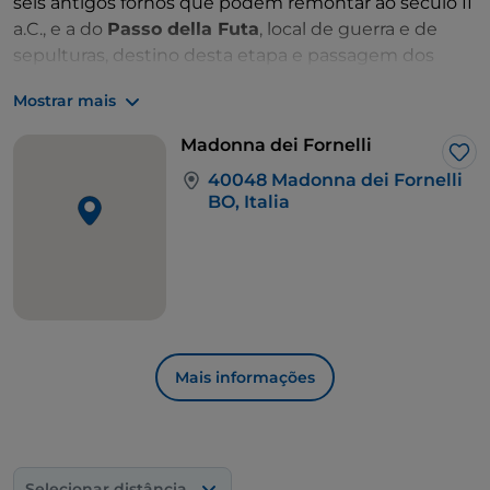
seis antigos fornos que podem remontar ao século II
a.C., e a do
Passo della Futa
, local de guerra e de
sepulturas, destino desta etapa e passagem dos
Apeninos entre a Emília-Romanha e a Toscana.
Mostrar mais
Madonna dei Fornelli
Gos
40048 Madonna dei Fornelli
BO, Italia
Mais informações
Selecionar distância