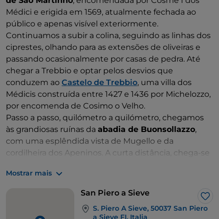
de São Martinho
, encomendada por Cosme I dos
Médici e erigida em 1569, atualmente fechada ao
público e apenas visível exteriormente.
Continuamos a subir a colina, seguindo as linhas dos
ciprestes, olhando para as extensões de oliveiras e
passando ocasionalmente por casas de pedra. Até
chegar a Trebbio e optar pelos desvios que
conduzem ao
Castelo de Trebbio
, uma villa dos
Médicis construída entre 1427 e 1436 por Michelozzo,
por encomenda de Cosimo o Velho.
Passo a passo, quilómetro a quilómetro, chegamos
às grandiosas ruínas da
abadia de Buonsollazzo
,
com uma esplêndida vista de Mugello e da
cordilheira dos Apeninos. A curta distância, chega-se
ao
Convento de Montesenario
, construído em 1234.
Mostrar mais
A pouco mais de 800 metros de altitude, é o local
ideal para uma breve paragem para descansar e para
San Piero a Sieve
provar o licor Gemma di abeto oferecido pelos frades.
Gos
S. Piero A Sieve, 50037 San Piero
Percorre-se uma estrada de terra batida que passa
a Sieve FI, Italia