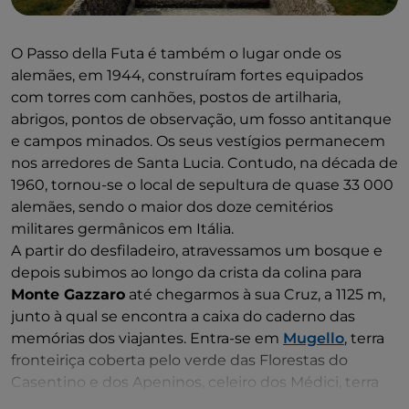
O Passo della Futa é também o lugar onde os
alemães, em 1944, construíram fortes equipados
com torres com canhões, postos de artilharia,
abrigos, pontos de observação, um fosso antitanque
e campos minados. Os seus vestígios permanecem
nos arredores de Santa Lucia. Contudo, na década de
1960, tornou-se o local de sepultura de quase 33 000
alemães, sendo o maior dos doze cemitérios
militares germânicos em Itália.
A partir do desfiladeiro, atravessamos um bosque e
depois subimos ao longo da crista da colina para
Monte Gazzaro
até chegarmos à sua Cruz, a 1125 m,
junto à qual se encontra a caixa do caderno das
memórias dos viajantes. Entra-se em
Mugello
, terra
fronteiriça coberta pelo verde das Florestas do
Casentino e dos Apeninos, celeiro dos Médici, terra
de Giotto e de Beato Angelico e, em tempos mais