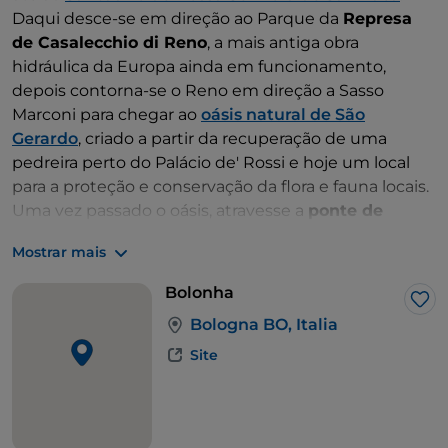
Daqui desce-se em direção ao Parque da
Represa
de Casalecchio di Reno
, a mais antiga obra
hidráulica da Europa ainda em funcionamento,
depois contorna-se o Reno em direção a Sasso
Marconi para chegar ao
oásis natural de São
Gerardo
, criado a partir da recuperação de uma
pedreira perto do Palácio de' Rossi e hoje um local
para a proteção e conservação da flora e fauna locais.
Uma vez passado o oásis, atravesse a
ponte de
Vizzano
suspensa sobre o rio para chegar ao
Parque
Mostrar mais
Natural Agrícola Prati di Mugnano
, uma zona verde
e ponto de referência para os passeios fora de portas
Bolonha
dos bolonheses. Passados os prados de Mugnano, o
Gos
Bologna BO, Italia
próximo ponto de interesse que se encontra é o
Jardim Botânico de Nova Arbora
, com plantas,
Site
frutos, flores "o jardim dos venenos" e uma antiga
quinta que oferece alojamento e restauração.
Badolo
fica a uma curta distância, que impressiona pelo