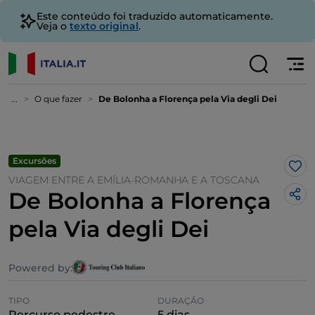
Este conteúdo foi traduzido automaticamente.
Veja o
texto original
.
...
O que fazer
De Bolonha a Florença pela Via degli Dei
Excursões
Gos
VIAGEM ENTRE A EMÍLIA-ROMANHA E A TOSCANA
De Bolonha a Florença
pela Via degli Dei
Powered by:
TIPO
DURAÇÃO
Percurso pedestre
5 dias