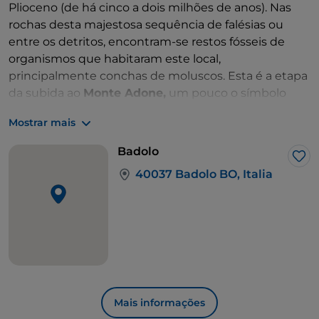
Plioceno (de há cinco a dois milhões de anos). Nas
rochas desta majestosa sequência de falésias ou
entre os detritos, encontram-se restos fósseis de
organismos que habitaram este local,
principalmente conchas de moluscos. Esta é a etapa
da subida ao
Monte Adone,
um pouco o símbolo
desta caminhada. Ao chegar ao cume e às duas
Mostrar mais
cruzes, pode ler as mensagens dos caminhantes que
passaram por aqui antes de si e deixar uma
Badolo
mensagem para os futuros visitantes no caderno dos
Gos
40037 Badolo BO, Italia
caminhantes. Encontra-o numa caixa de metal
fixada às cruzes. A partir daqui, o panorama é
verdadeiramente digno de contemplar.
Após a descida do Monte Adone, há um longo troço
que liga Brento a Monterumici e depois a Monzuno,
continuando depois a partir do
Santuário da Nossa
Senhora das Neves
até Madonna dei Fornelli.
Mais informações