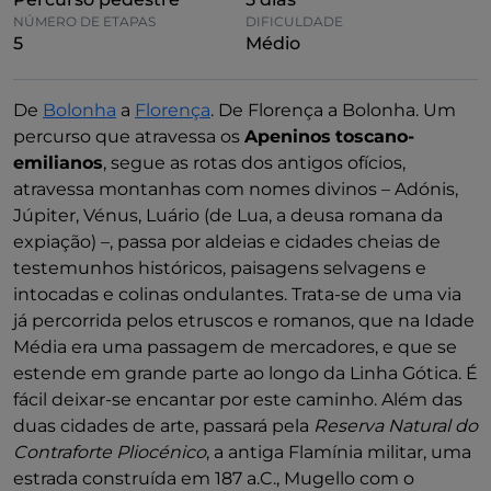
NÚMERO DE ETAPAS
DIFICULDADE
5
Médio
De
Bolonha
a
Florença
. De Florença a Bolonha. Um
percurso que atravessa os
Apeninos
toscano-
emilianos
, segue as rotas dos antigos ofícios,
atravessa montanhas com nomes divinos – Adónis,
Júpiter, Vénus, Luário (de Lua, a deusa romana da
expiação) –, passa por aldeias e cidades cheias de
testemunhos históricos, paisagens selvagens e
intocadas e colinas ondulantes. Trata-se de uma via
já percorrida pelos etruscos e romanos, que na Idade
Média era uma passagem de mercadores, e que se
estende em grande parte ao longo da Linha Gótica. É
fácil deixar-se encantar por este caminho. Além das
duas cidades de arte, passará pela
Reserva Natural do
Contraforte Pliocénico
, a antiga Flamínia militar, uma
estrada construída em 187 a.C., Mugello com o