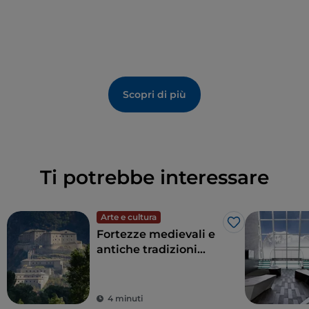
Scopri di più
Ti potrebbe interessare
Arte e cultura
Like
Fortezze medievali e
antiche tradizioni
sulle vette più alte
d’Europa: è la Valle
d’Aosta
4 minuti