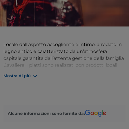
Locale dall’aspetto accogliente e intimo, arredato in
legno antico e caratterizzato da un’atmosfera
ospitale garantita dall’attenta gestione della famiglia
Cavaliere. I piatti sono realizzati con prodotti locali
selezionati. L’offerta culinaria del ristorante si basa sul
Mostra di più
giusto equilibrio fra tradizione e innovazione,
reinterpretando in chiave creativa i tipici prodotti
valdostani. Da non perdere la proposta di “piatti
conviviali”: è presente, infatti, una selezione di piatti
pensati per essere condivisi, come la raclette o la
Alcune informazioni sono fornite da:
fonduta royale.