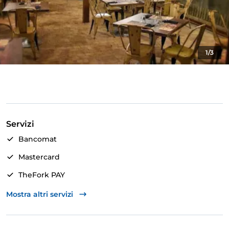
1/3
Servizi
Bancomat
Mastercard
TheFork PAY
Unionpay via TheFork PAY
Mostra altri servizi
Visa
Wi-Fi