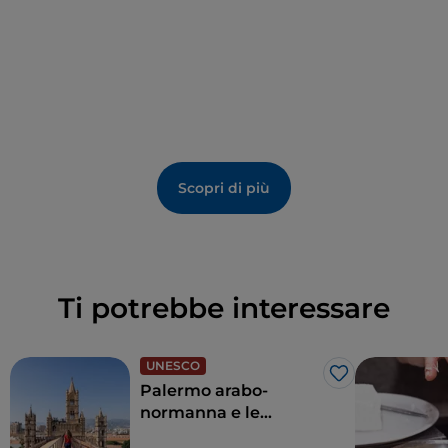
Scopri di più
Ti potrebbe interessare
UNESCO
Like
Palermo arabo-
normanna e le
cattedrali di Cefalù e