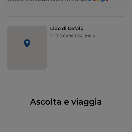
avanti,
Salinelle
è una lunga distesa di sabbia (con
aree attrezzate) con fondale profondo, mentre il
ventoso
Capo Playa
è ottimo per gli appassionati di
windsurf e vela. In direzione Messina, dista circa 6 km
Lido di Cefalù
la
spiaggia di Sant’Ambrogio
: un ampio arenile di
90015 Cefalù PA, Italia
sabbia mista a ciottoli e ghiaia, interamente libero, e
di solito assolutamente tranquillo.
Ascolta e viaggia