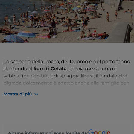
Lo scenario della Rocca, del Duomo e del porto fanno
da sfondo al
lido di Cefalù
, ampia mezzaluna di
sabbia fine con tratti di spiaggia libera; il fondale che
digrada dolcemente è adatto anche alle famiglie con
bambini. Diversa, con un arenile ghiaioso e scogli dai
Mostra di più
quali ci si può tuffare, è la
spiaggia Caldura
, a una
mezz’oretta a piedi dal centro. Per raggiungere altre
magnifiche spiagge si può ricorrere all’auto o ai
mezzi pubblici. In direzione Palermo, a 3 km da
Cefalù troviamo la
spiaggia di Mazzaforno
, con il
Alcune informazioni sono fornite da:
suo arenile sabbioso e un mare trasparente. Più