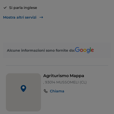
soggiorni alla riscoperta del fascino e dei ritmi della
cultura rurale. In comode suites o camere con bagno,
Si parla inglese
arredate con gusto e raffinatezza, è possibile ricevere
Karaoke
Mostra altri servizi
fino a 24 ospiti che saranno accolti familiarmente.
Mastercard
Menù bambini
Parcheggio
Alcune informazioni sono fornite da:
Piscina
Tavoli all'aperto
Visa
Agriturismo Mappa
Wi-Fi
, 93014 MUSSOMELI (CL)
Zona bambini
Chiama