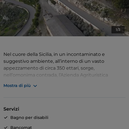
1/3
Nel cuore della Sicilia, in un incontaminato e
suggestivo ambiente, all’interno di un vasto
appezzamento di circa 350 ettari, sorge,
nell’omonima contrada, l’Azienda Agrituristica
"Mappa". Il fabbricato principale è costituito da un
Mostra di più
baglio costruito, a partire dalla seconda metà del
Settecento, dai Principi di Spadafora. Il complesso
architettonico è chiuso sulla strada con un severo
Servizi
prospetto quasi fortificato, al suo interno, un ampio
cortile acciottolato, ne smista le funzioni. L’Azienda
Bagno per disabili
Agrituristica "Mappa" offre la possibilità di rilassanti
Bancomat