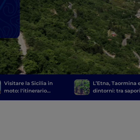
Visitare la Sicilia in
L’Etna, Taormina 
moto: l'itinerario
dintorni: tra sapor
consigliato
bellezza naturali 
artistiche