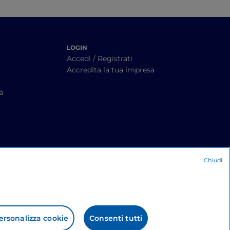
LOGIN
Accedi / Registrati
Accredita la tua impresa
tà
Chiudi
ersonalizza cookie
Consenti tutti