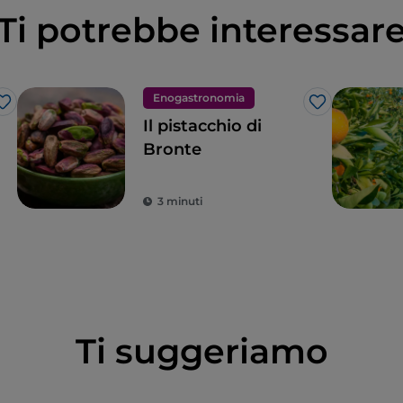
Ti potrebbe interessar
Enogastronomia
Like
Like
Il pistacchio di
Bronte
3 minuti
Ti suggeriamo