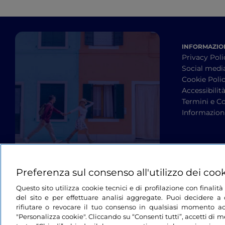
INFORMAZION
Privacy Poli
Social medi
Cookie Poli
Accessibilit
Termini e Co
Informazioni
Preferenza sul consenso all'utilizzo dei coo
Questo sito utilizza cookie tecnici e di profilazione con finali
del sito e per effettuare analisi aggregate. Puoi decidere a q
rifiutare o revocare il tuo consenso in qualsiasi momento ac
"Personalizza cookie". Cliccando su “Consenti tutti”, accetti di me