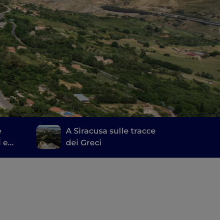
e
A Siracusa sulle tracce
i e
dei Greci
e