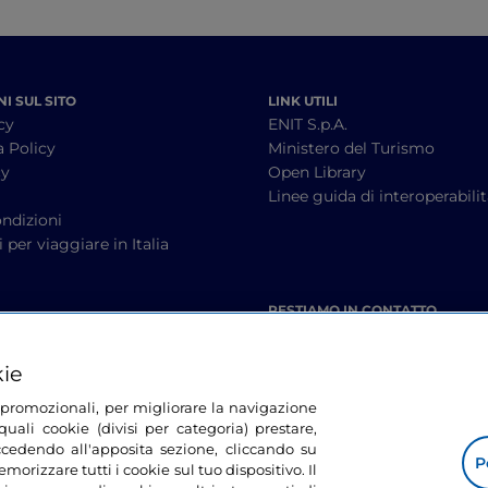
I SUL SITO
LINK UTILI
cy
ENIT S.p.A.
a Policy
Ministero del Turismo
cy
Open Library
à
Linee guida di interoperabili
ndizioni
 per viaggiare in Italia
RESTIAMO IN CONTATTO
kie
tà promozionali, per migliorare la navigazione
uali cookie (divisi per categoria) prestare,
cedendo all'apposita sezione, cliccando su
P
morizzare tutti i cookie sul tuo dispositivo. Il