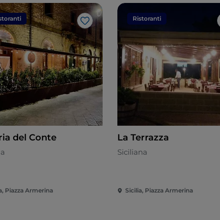
storanti
Ristoranti
Like
ria del Conte
La Terrazza
na
Siciliana
ia, Piazza Armerina
Sicilia, Piazza Armerina