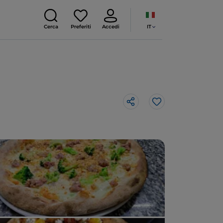
IT
Cerca
Preferiti
Accedi
Like