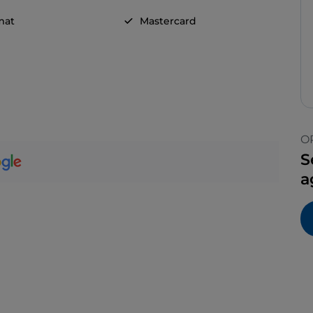
mat
Mastercard
O
S
a