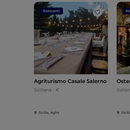
Ristoranti
Ri
Like
Agriturismo Casale Salerno
Oste
Siciliana - €
Italia
Sicilia, Agira
Sicil