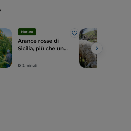
e
Natura
Eno
Like
Arance rosse di
In S
Sicilia, più che un
scop
frutto una delizia
dell
Powe
con
2 minuti
3 m