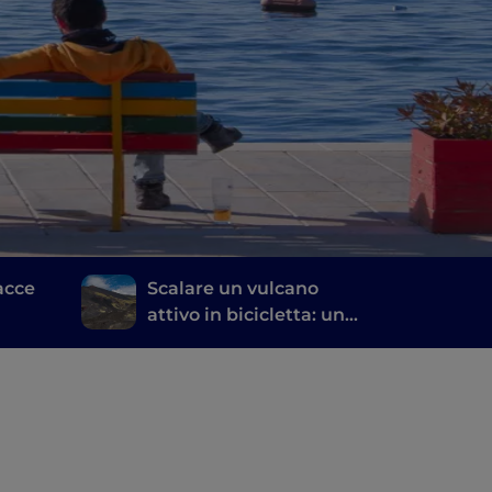
racce
Scalare un vulcano
attivo in bicicletta: un
itinerario a pedali
sull’Etna