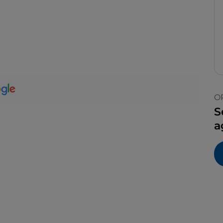
O
S
a