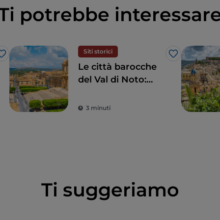
Ti potrebbe interessar
Siti storici
Like
Like
Le città barocche
del Val di Noto:
quando l’arte
sposa la bellezza
3 minuti
Ti suggeriamo