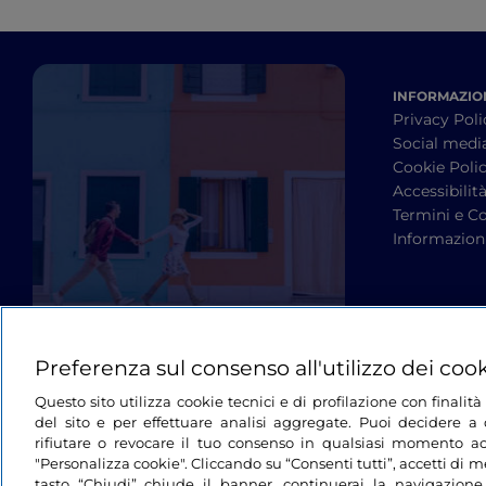
INFORMAZION
Privacy Poli
Social medi
Cookie Poli
Accessibilit
Termini e Co
Informazioni
Preferenza sul consenso all'utilizzo dei coo
Questo sito utilizza cookie tecnici e di profilazione con finali
del sito e per effettuare analisi aggregate. Puoi decidere a q
rifiutare o revocare il tuo consenso in qualsiasi momento ac
"Personalizza cookie". Cliccando su “Consenti tutti”, accetti di me
tasto “Chiudi” chiude il banner, continuerai la navigazione