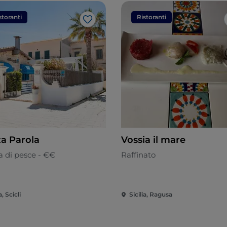
storanti
Ristoranti
Like
a Parola
Vossia il mare
a di pesce - €€
Raffinato
a, Scicli
Sicilia, Ragusa