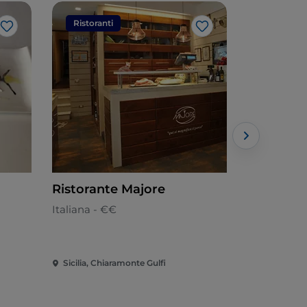
Ristoranti
Ristorant
Like
Like
Ristorante Majore
Fritto Ma
Italiana - €€
Cucina loca
Sicilia, Chiaramonte Gulfi
Sicilia, Mod