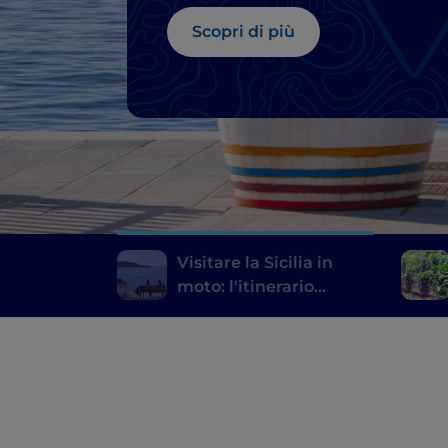
Scopri di più
Visitare la Sicilia in
moto: l'itinerario
consigliato