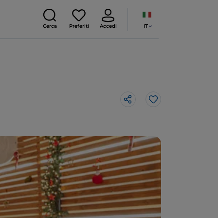
IT
Cerca
Preferiti
Accedi
Like