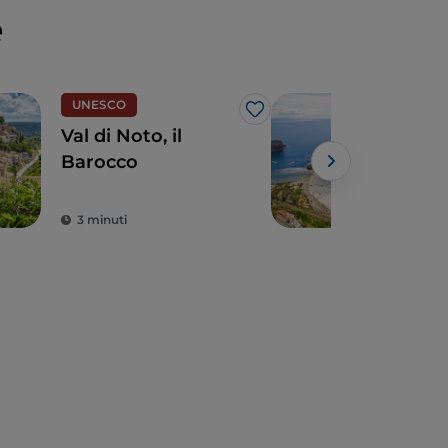
e
UNESCO
Arte
Like
Val di Noto, il
Sicil
Barocco
dall
dell
dell
3 minuti
5 m