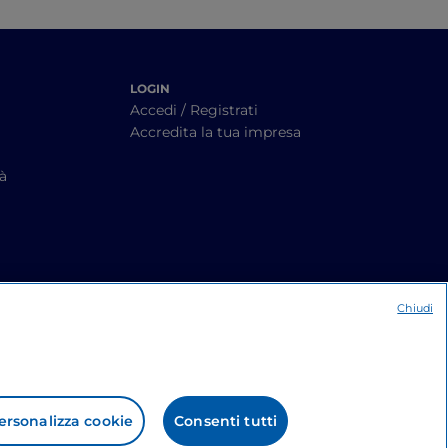
LOGIN
Accedi / Registrati
Accredita la tua impresa
tà
Chiudi
ersonalizza cookie
Consenti tutti