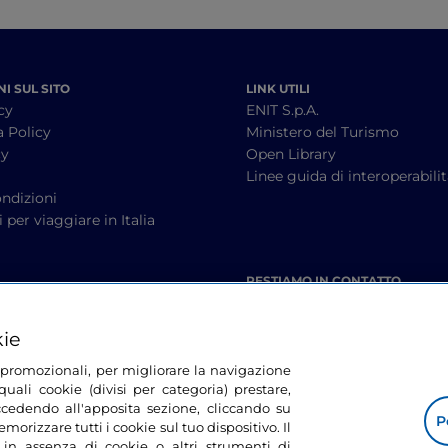
I SUL SITO
LINK UTILI
cy
ENIT S.p.A.
a Policy
Ministero del Turismo
cy
Open Library
à
Linee guida di interoperabili
ndizioni
 per viaggiare in Italia
RESTIAMO IN CONTATTO
kie
tà promozionali, per migliorare la navigazione
uali cookie (divisi per categoria) prestare,
cedendo all'apposita sezione, cliccando su
P
morizzare tutti i cookie sul tuo dispositivo. Il
 in assenza di cookie o altri strumenti di