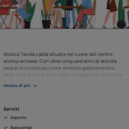
Storica Tavola calda situata nel cuore del centro
storico ennese. Con oltre cinquant'anni di attività
essa è ricunosciuta come simbolo gastronomico
della città di Enna. Due sono i prodotti più gettonati :
L'arancino della tradizione ennese preparato con un
Mostra di più
gustoso risotto allo zafferano e all'interno uno
stracotto di vitello detto "Menzè" e la "Pizza Pepata".
Servizi
Asporto
Bancomat