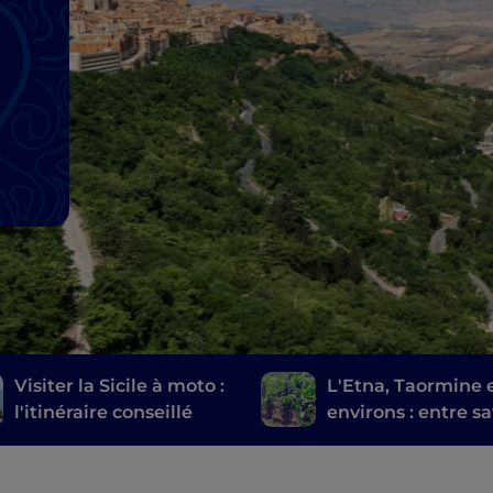
Visiter la Sicile à moto :
L'Etna, Taormine e
l'itinéraire conseillé
environs : entre s
et beauté naturell
artistiques