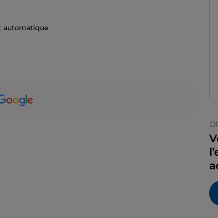
t automatique
O
V
l
a