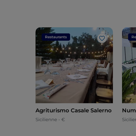
Restaurants
Re
J’aime
Agriturismo Casale Salerno
Num
Sicilienne - €
Sicili