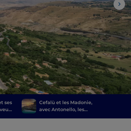
t ses
Cefalù et les Madonie,
aveurs
avec Antonello, les
es et
vestiges de la Grande
Grèce et un grand parc
naturel