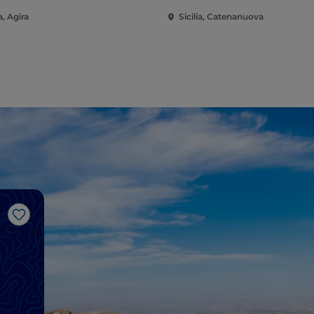
ia, Agira
Sicilia, Catenanuova
J’aime