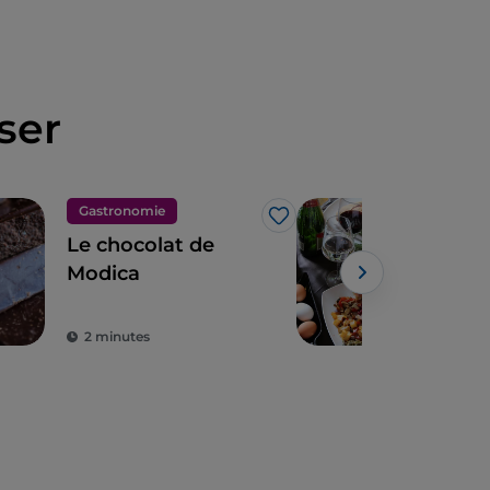
ser
Gastronomie
Art 
J’aime
Le chocolat de
Le 
Modica
méd
Powe
2 minutes
1 m