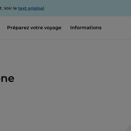
. Voir le
text original
Préparez votre voyage
Informations
one