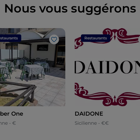
Nous vous suggérons
staurants
Restaurants
J’aime
ber One
DAIDONE
enne - €
Sicilienne - €€