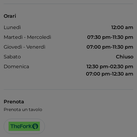
Unionpay via TheFork PAY
Visa
Orari
Accesso disabili
Lunedì
12:00 am
Animali ammessi
Martedì - Mercoledì
07:30 pm-11:30 pm
Bagno per disabili
Giovedì - Venerdì
07:00 pm-11:30 pm
Cocktail
Sabato
Chiuso
Si parla inglese
Domenica
12:30 pm-02:30 pm
07:00 pm-12:30 am
Wi-Fi
Prenota
Prenota un tavolo