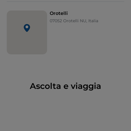
storpi” che, con le loro facce dipinte di nero e i lunghi
abiti in orbace, impersonano gli elementi della vita
Orotelli
quotidiana del pastore. Bisogna esserci, almeno una
07052 Orotelli NU, Italia
volta, a vivere il Carnevale di Orotelli: esserci e
lasciarsi ammaliare da queste figure arcaiche e dalle
loro danze senza tempo.
Ascolta e viaggia