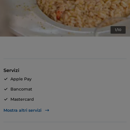
1/10
Servizi
Apple Pay
Bancomat
Mastercard
TheFork PAY
Mostra altri servizi
Unionpay via TheFork PAY
Accesso disabili