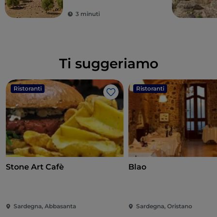
scavate nella roccia
3 minuti
Ti suggeriamo
Ristoranti
Ristoranti
Like
Stone Art Cafè
Blao
Sardegna, Abbasanta
Sardegna, Oristano