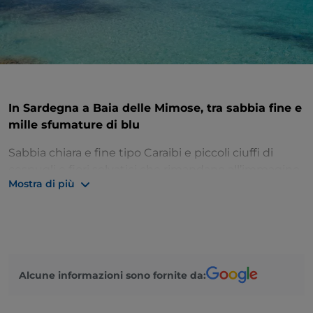
In Sardegna a Baia delle Mimose, tra sabbia fine e
mille sfumature di blu
Sabbia chiara e fine tipo Caraibi e piccoli ciuffi di
cespugli e fiori selvatici che rimandano all’immagine
Mostra di più
di bellissimi deserti: eppure non siamo dall’altro lato
del mondo, ma nell’incredibile
Sardegna
che ci
riserva continue sorprese.
Benvenuti a
Baia delle Mimose
,
lunga spiaggia ai
confini della Gallura con l’Anglona
, tra scogliere
frastagliate a picco sul mare e i colori tipici della
Alcune informazioni sono fornite da:
macchia mediterranea.