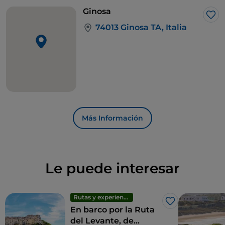
Ginosa
Me 
74013 Ginosa TA, Italia
Más Información
Le puede interesar
Rutas y experiencias
Me gusta
En barco por la Ruta
del Levante, de