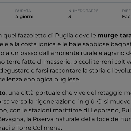
DURATA
NUMERO TAPPE
DIFF
4 giorni
3
Faci
in quel fazzoletto di Puglia dove le
murge tar
ele alla costa ionica e le baie sabbiose bagn
ono a un passo dall’ambiente rurale e agrario d
no terre fatte di masserie, piccoli terreni coltiva
 degustare e farsi raccontare la storia e l’evol
cellenza enologica pugliese.
to
, una città portuale che vive del retaggio
rsa verso la rigenerazione, in giù. Ci si muove
tino, con le stazioni marittime di Leporano, Pu
Bevagna, la Riserva naturale della foce del fiu
naci e Torre Colimena.