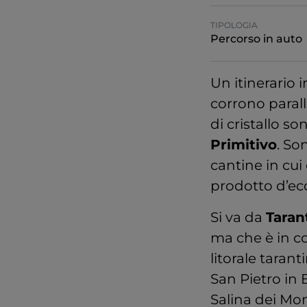
TIPOLOGIA
Percorso in auto
Un itinerario 
corrono parall
di cristallo s
Primitivo
. So
cantine in cui
prodotto d’ec
Si va da
Taran
ma che è in co
litorale taran
San Pietro in 
Salina dei Mo