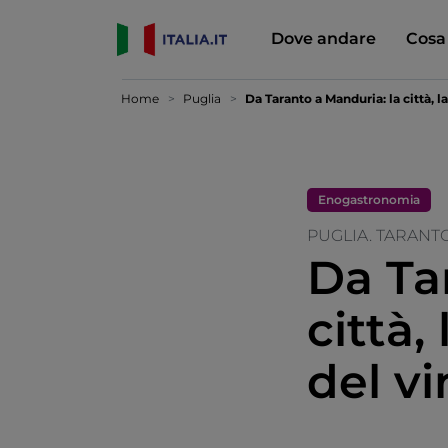
Dove andare
Cosa
Home
Puglia
Da Taranto a Manduria: la città, l
Enogastronomia
PUGLIA. TARANT
Da Ta
città,
del vi