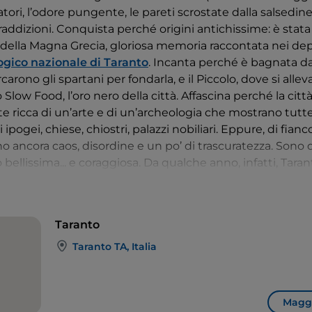
atori, l’odore pungente, le pareti scrostate dalla salsedine
traddizioni. Conquista perché origini antichissime: è stata
 della Magna Grecia, gloriosa memoria raccontata nei dep
ogico nazionale di Taranto
. Incanta perché è bagnata da 
arono gli spartani per fondarla, e il Piccolo, dove si alle
o Slow Food, l’oro nero della città. Affascina perché la citt
ricca di un’arte e di un’archeologia che mostrano tutte l
ipogei, chiese, chiostri, palazzi nobiliari. Eppure, di fian
o ancora caos, disordine e un po’ di trascuratezza. Sono 
bellissima... e coraggiosa. Da qualche anno, infatti, Tara
à che punta alla riqualificazione. Per scoprire la città vec
ta, vi basterà andare a scovare i murales di Cyop&Kaf, art
0 opere in giro per il quartiere, cancellando muri corrosi 
Taranto
minando i vicoli. Potreste anche andare a sbirciare nel qu
one semideserto è divenuto un po’ magnete di progetti d
Taranto TA, Italia
 tra ex magazzini riconvertiti in laboratori-showroom di st
iedrici che offrono proiezioni cinematografiche, concerti o 
Maggi