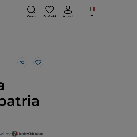
IT
Cerca
Preferiti
Accedi
Like
a
 patria
d by: