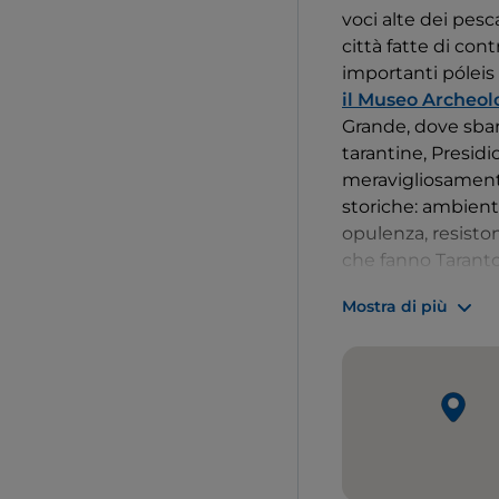
voci alte dei pesc
città fatte di con
importanti póleis
il Museo Archeol
Grande, dove sbarc
tarantine, Presidi
meravigliosamente 
storiche: ambienti 
opulenza, resiston
che fanno Taranto 
di essere una citt
Mostra di più
prospettiva insoli
che ha piazzato 12
arrugginito e illu
Napoli
(che da ri
urbana) curiosando
locali e spazi pol