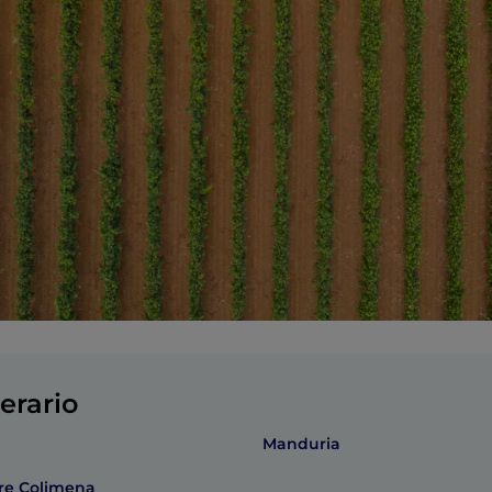
erario
Manduria
rre Colimena