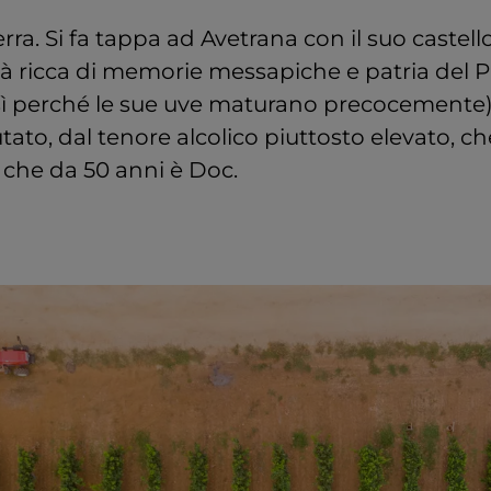
erra. Si fa tappa ad Avetrana con il suo castell
ttà ricca di memorie messapiche e patria del P
ì perché le sue uve maturano precocemente),
utato, dal tenore alcolico piuttosto elevato, c
 che da 50 anni è Doc.