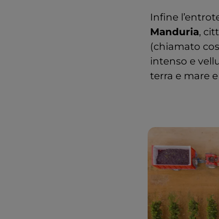
Infine l’entrot
Manduria
, ci
(chiamato cos
intenso e vell
terra e mare e