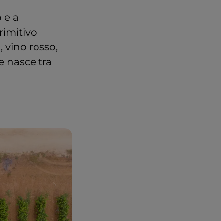
o e a
rimitivo
 vino rosso,
he nasce tra