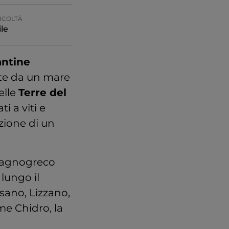
ICOLTÀ
le
antine
ate da un mare
elle
Terre del
ti a viti e
uzione di un
 magnogreco
 lungo il
lsano, Lizzano,
me Chidro, la