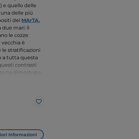
) e quello delle
 una delle più
ositi del
MArTA,
due mari: il
vano le cozze
à vecchia è
e stratificazioni
co a tutta questa
questi contrasti
nto ha dimostrato
chia da una
ista napoletano
o portoni in ferro
artiere di
Porta
Like
i rigenerazione
ilisti e artigiani
eventi culturali.
ori Informazioni