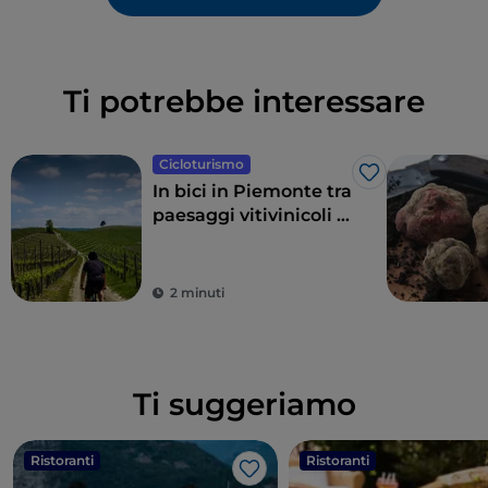
Ti potrebbe interessare
Cicloturismo
Like
In bici in Piemonte tra
paesaggi vitivinicoli e
strade del gusto
2 minuti
Ti suggeriamo
Ristoranti
Ristoranti
Like