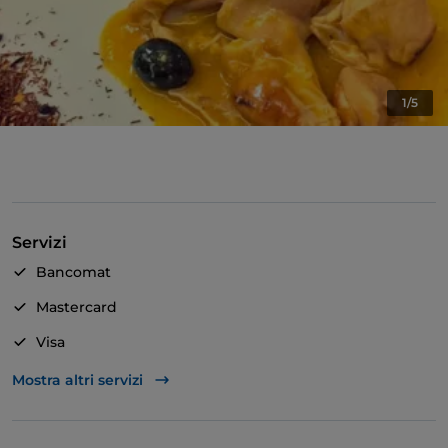
1/5
Servizi
Bancomat
Mastercard
Visa
Animali ammessi
Mostra altri servizi
Bagno per disabili
Si parla inglese