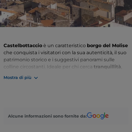
Castelbottaccio
è un caratteristico
borgo del Molise
che conquista i visitatori con la sua autenticità, il suo
patrimonio storico e i suggestivi panorami sulle
colline circostanti. Ideale per chi cerca
tranquillità
,
cultura e contatto con la natura, il paese offre
Mostra di più
un'atmosfera accogliente, vicoli ricchi di fascino e
tradizioni che si tramandano nel tempo. Grazie alla
sua posizione nel cuore della regione,
Castelbottaccio
rappresenta una meta perfetta per
scoprire il vero spirito del
Molise
, tra
borghi storici
,
Alcune informazioni sono fornite da:
paesaggi incontaminati ed eccellenze
enogastronomiche locali.