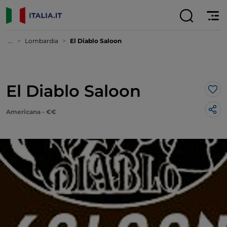
...
Lombardia
El Diablo Saloon
El Diablo Saloon
Lik
Americana - €€