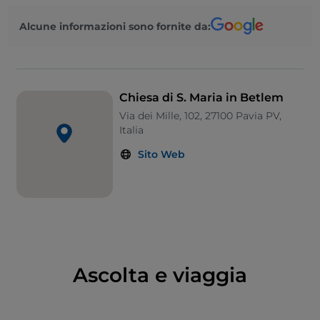
motivo a dente di sega. Alla chiesa era annesso
Alcune informazioni sono fornite da:
l'
Ospedale Ultraticino
, ricovero per pellegrini, poveri
e infermi. Una prima menzione della chiesa e
dell'
ospitale
si trova nel testamento del prete
Rainerio, datato 1130.
Chiesa di S. Maria in Betlem
Via dei Mille, 102, 27100 Pavia PV,
Italia
Sito Web
Ascolta e viaggia