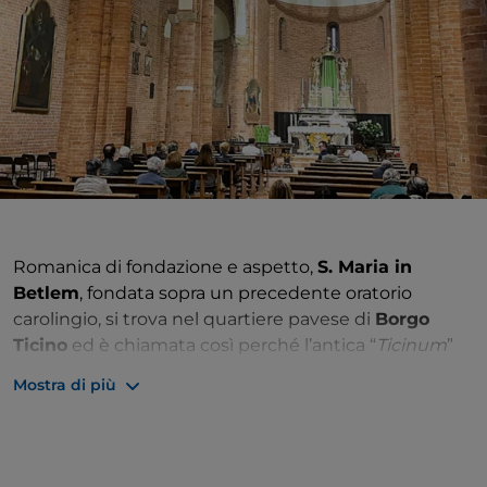
Romanica di fondazione e aspetto,
S. Maria in
Betlem
, fondata sopra un precedente oratorio
carolingio, si trova nel quartiere pavese di
Borgo
Ticino
ed è chiamata così perché l’antica “
Ticinum
”
era una tappa importante nell’itinerario dei pellegrini
Mostra di più
diretti in Terra Santa e anche per la pertinenza della
chiesa al Vescovo di Betlemme. La facciata a capanna
è caratterizzata da un portale in pietra arenaria, ed è
conclusa da loggette cieche, archetti pensili e un