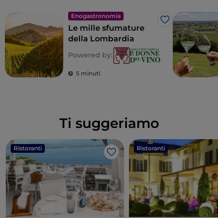
Enogastronomia
Like
Le mille sfumature
della Lombardia
Powered by:
5 minuti
Ti suggeriamo
Ristoranti
Ristoranti
Like