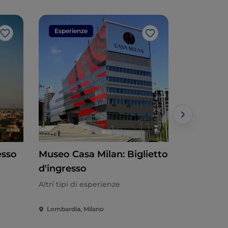
Esperienze
Esperien
Like
Like
esso
Museo Casa Milan: Biglietto
Duomo di
d'ingresso
Cena: Big
Tour guid
Altri tipi di esperienze
Altri tipi di
Lombardia, Milano
Lombardia,