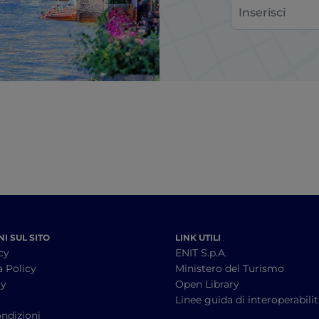
I SUL SITO
LINK UTILI
cy
ENIT S.p.A.
a Policy
Ministero del Turismo
cy
Open Library
à
Linee guida di interoperabili
ndizioni