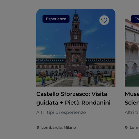
Esperienze
Es
Like
Castello Sforzesco: Visita
Muse
guidata + Pietà Rondanini
Scie
Leon
Altri tipi di esperienze
Altri 
Bigli
Lombardia, Milano
Lomb