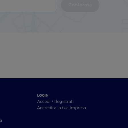
Conferma
LOGIN
Accedi / Registrati
Accredita la tua impresa
tà