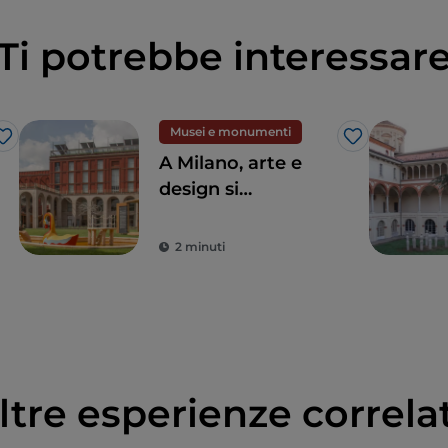
Ti potrebbe interessar
Musei e monumenti
Like
Like
A Milano, arte e
design si
incontrano alla
Triennale
2 minuti
ltre esperienze correla