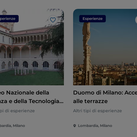
perienze
Esperienze
Like
o Nazionale della
Duomo di Milano: Acc
nza e della Tecnologia
alle terrazze
ardo da Vinci, Milano:
tipi di esperienze
Altri tipi di esperienze
etto d'ingresso
ardia, Milano
Lombardia, Milano