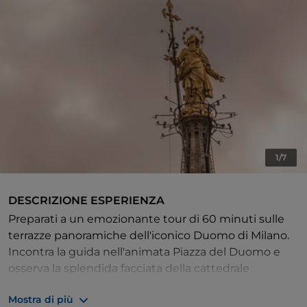
1/7
DESCRIZIONE ESPERIENZA
Preparati a un emozionante tour di 60 minuti sulle
terrazze panoramiche dell'iconico Duomo di Milano.
Incontra la guida nell'animata Piazza del Duomo e
osserva la splendida facciata della cattedrale
adornata da statue intricate, guglie svettanti e
Mostra di più
fantastici gargoyle.