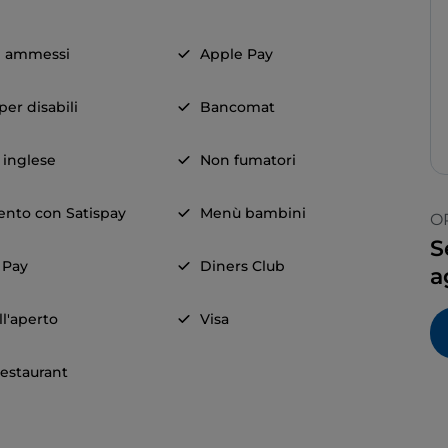
i ammessi
Apple Pay
er disabili
Bancomat
a inglese
Non fumatori
nto con Satispay
Menù bambini
O
S
 Pay
Diners Club
a
ll'aperto
Visa
restaurant