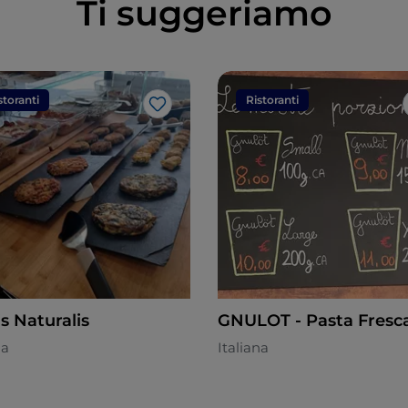
Ti suggeriamo
storanti
Ristoranti
Like
s Naturalis
GNULOT - Pasta Fresc
na
Italiana