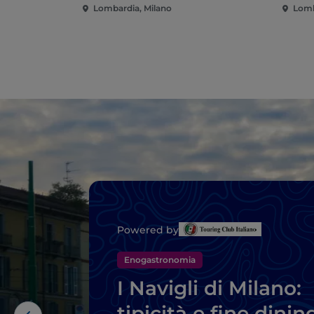
Lombardia, Milano
Lomb
Powered by
Enogastronomia
I Navigli di Milano:
tipicità e fine dinin