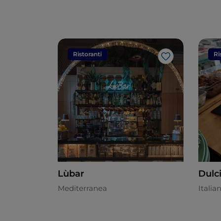
Ristoranti
Ri
Like
Lùbar
Dulci
Mediterranea
Italia