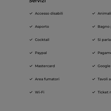
Servizi
Accesso disabili
Animal
Asporto
Bagno p
Cocktail
Si parl
Paypal
Pagame
Mastercard
Google
Area fumatori
Tavoli a
Wi-Fi
Ticket 