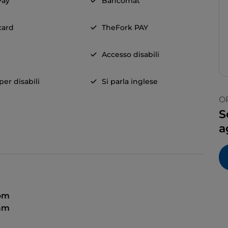
Pay
Bancomat
card
TheFork PAY
Accesso disabili
er disabili
Si parla inglese
O
S
a
 pm
 am