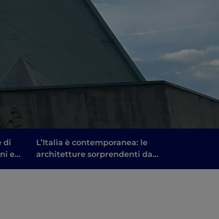
 di
L’Italia è contemporanea: le
ni e
architetture sorprendenti da
si”
Bolzano a Roma