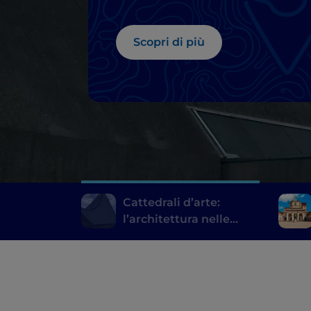
Milano
Scopri di più
Cattedrali d’arte:
l’architettura nelle
chiese moderne di
Milano