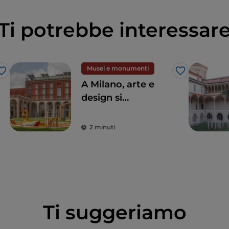
Ti potrebbe interessar
Musei e monumenti
Like
Like
A Milano, arte e
design si
incontrano alla
Triennale
2 minuti
Ti suggeriamo