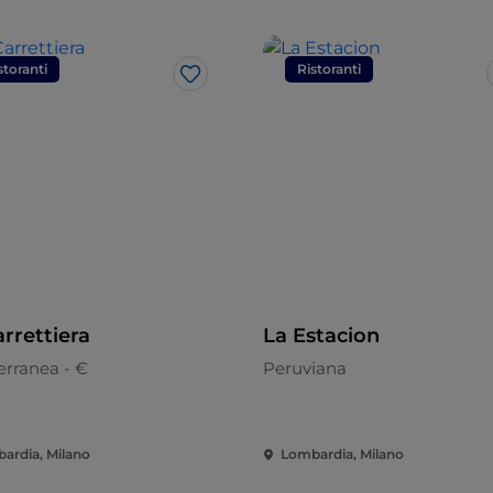
storanti
Ristoranti
Like
rrettiera
La Estacion
erranea - €
Peruviana
ardia, Milano
Lombardia, Milano