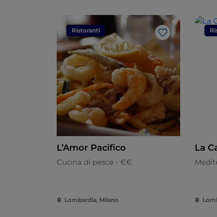
Ristoranti
Ri
Like
L’Amor Pacifico
La Ca
Cucina di pesce - €€
Medit
Lombardia, Milano
Lomb