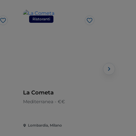
Ristoranti
Ristorant
Like
Like
La Cometa
Ristorant
Mediterranea - €€
Cucina di p
Lombardia, Milano
Lombardia,