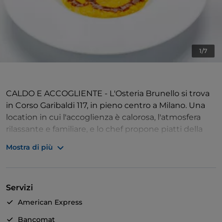
1/7
CALDO E ACCOGLIENTE - L'Osteria Brunello si trova
in Corso Garibaldi 117, in pieno centro a Milano. Una
location in cui l'accoglienza è calorosa, l'atmosfera
rilassante e familiare, e lo chef propone piatti della
tradizione d'spirazione toscana rivisitati in chiave
Mostra di più
contemporanea.
VINI TOSCANI - L'Osteria Brunello inoltre associa i
Servizi
piatti a una grande varietà di vini scelti ad hoc, con
particolare attenzione ai grandi rossi toscani e ai
American Express
Brunelli d'annata.
Bancomat