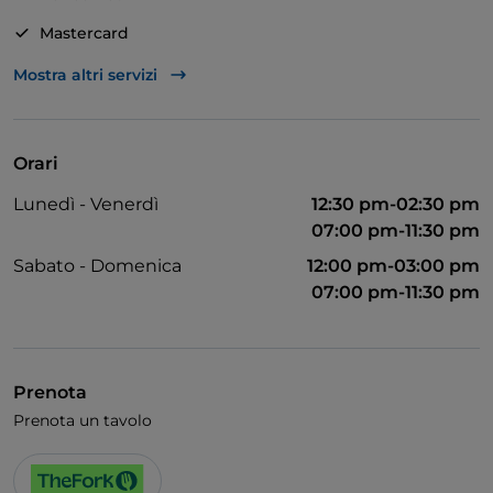
ADATTO A DIVERSE OCCASIONI - Per la tua cena
Mastercard
romantica o pranzo di lavoro, per vivere al top
Visa
Mostra altri servizi
un'esperienza di gusto.
Accesso disabili
Animali ammessi
Orari
Bagno per disabili
Lunedì - Venerdì
12:30 pm-02:30 pm
Si parla inglese
07:00 pm-11:30 pm
Wi-Fi
Sabato - Domenica
12:00 pm-03:00 pm
07:00 pm-11:30 pm
Prenota
Prenota un tavolo