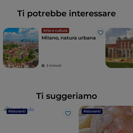
Ti potrebbe interessare
Arte e cultura
Like
Milano, natura urbana
2 minuti
Ti suggeriamo
Ristoranti
Ristoranti
Like