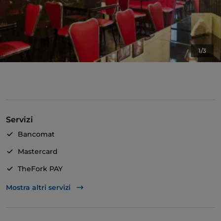
1/3
Servizi
Bancomat
Mastercard
TheFork PAY
Unionpay via TheFork PAY
Mostra altri servizi
Visa
Si parla inglese